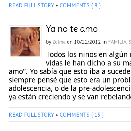
READ FULL STORY
•
COMMENTS { 8 }
Ya no te amo
by
Zelma
on
10/11/2012
in
FAMILIA
,
Todos los niños en algú
vidas le han dicho a su m
amo”. Yo sabía que esto iba a sucede
siempre pensé que esto era un prob
adolescencia, o de la pre-adolescenc
ya están creciendo y se van rebeland
READ FULL STORY
•
COMMENTS { 15 }