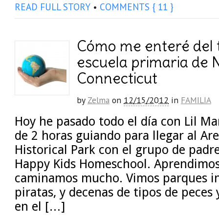
READ FULL STORY
•
COMMENTS { 11 }
Cómo me enteré del t
escuela primaria de
Connecticut
by
Zelma
on
12/15/2012
in
FAMILIA
Hoy he pasado todo el día con Lil M
de 2 horas guiando para llegar al Ar
Historical Park con el grupo de padre
Happy Kids Homeschool. Aprendimo
caminamos mucho. Vimos parques in
piratas, y decenas de tipos de peces
en el […]