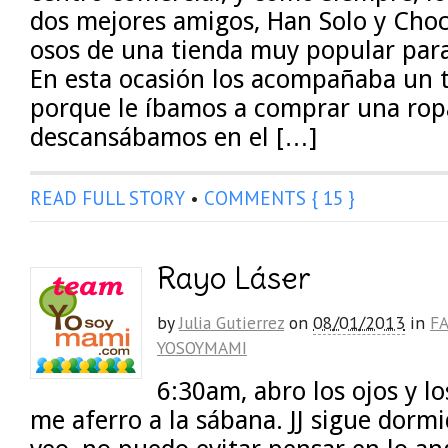
dos mejores amigos, Han Solo y Choco
osos de una tienda muy popular para
En esta ocasión los acompañaba un 
porque le íbamos a comprar una rop
descansábamos en el […]
READ FULL STORY
•
COMMENTS { 15 }
Rayo Láser
by
Julia Gutierrez
on
08/01/2013
in
FA
YOSOYMAMI
6:30am, abro los ojos y lo
me aferro a la sábana. JJ sigue dormi