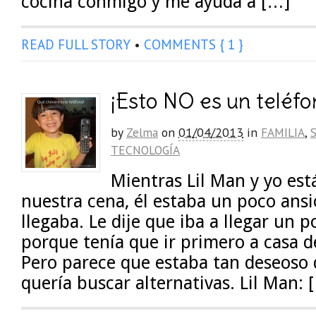
cocina conmigo y me ayuda a […]
READ FULL STORY
•
COMMENTS { 1 }
¡Esto NO es un teléfo
by
Zelma
on
01/04/2013
in
FAMILIA
,
TECNOLOGÍA
Mientras Lil Man y yo e
nuestra cena, él estaba un poco ans
llegaba. Le dije que iba a llegar un 
porque tenía que ir primero a casa d
Pero parece que estaba tan deseoso 
quería buscar alternativas. Lil Man: 