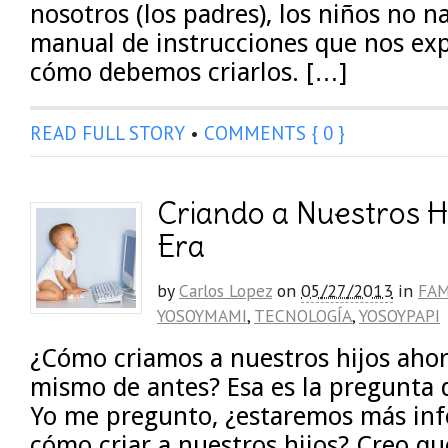
nosotros (los padres), los niños no 
manual de instrucciones que nos exp
cómo debemos criarlos. […]
READ FULL STORY
•
COMMENTS { 0 }
Criando a Nuestros H
Era
by
Carlos Lopez
on
05/27/2013
in
FAM
YOSOYMAMI
,
TECNOLOGÍA
,
YOSOYPAPI
¿Cómo criamos a nuestros hijos ahora
mismo de antes? Esa es la pregunta
Yo me pregunto, ¿estaremos más in
cómo criar a nuestros hijos? Creo qu