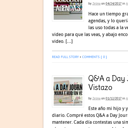
by
Zelma
on
04/24/2017
in
A
Hace un tiempo gra
agendas, y lo quer
las uso todas a la 
video para que las veas, y abajo enco
video. […]
READ FULL STORY
•
COMMENTS { 0 }
Q&A a Day J
Vistazo
by
Zelma
on
01/12/2017
in
A
Este año mi hijo y
diario. Compré estos Q&A a Day Jour
mantener. Cada día contestas una sim