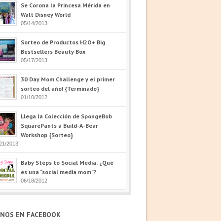
Se Corona la Princesa Mérida en
Walt Disney World
05/14/2013
Sorteo de Productos H2O+ Big
Bestsellers Beauty Box
05/17/2013
30 Day Mom Challenge y el primer
sorteo del año! {Terminado}
01/10/2012
Llega la Colección de SpongeBob
SquarePants a Build-A-Bear
Workshop {Sorteo}
21/2013
Baby Steps to Social Media: ¿Qué
es una “social media mom”?
06/18/2012
ENOS EN FACEBOOK