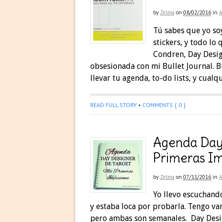
by
Zelma
on
08/02/2016
in
Tú sabes que yo so
stickers, y todo lo
Condren, Day Desig
obsesionada con mi Bullet Journal. B
llevar tu agenda, to-do lists, y cualq
READ FULL STORY
•
COMMENTS { 0 }
Agenda Day 
Primeras I
by
Zelma
on
07/11/2016
in
Yo llevo escuchand
y estaba loca por probarla. Tengo va
pero ambas son semanales. Day Desi