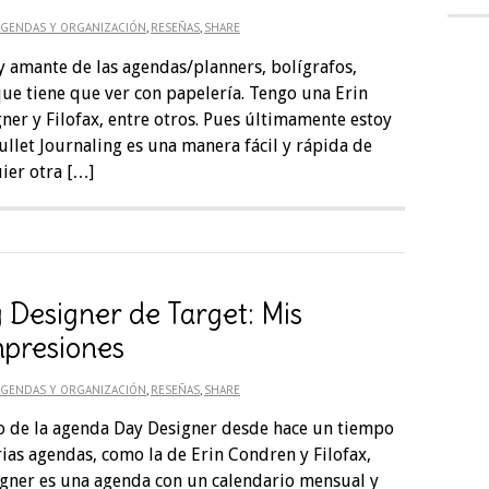
AGENDAS Y ORGANIZACIÓN
,
RESEÑAS
,
SHARE
y amante de las agendas/planners, bolígrafos,
 que tiene que ver con papelería. Tengo una Erin
ner y Filofax, entre otros. Pues últimamente estoy
ullet Journaling es una manera fácil y rápida de
uier otra […]
Designer de Target: Mis
mpresiones
AGENDAS Y ORGANIZACIÓN
,
RESEÑAS
,
SHARE
o de la agenda Day Designer desde hace un tiempo
rias agendas, como la de Erin Condren y Filofax,
gner es una agenda con un calendario mensual y