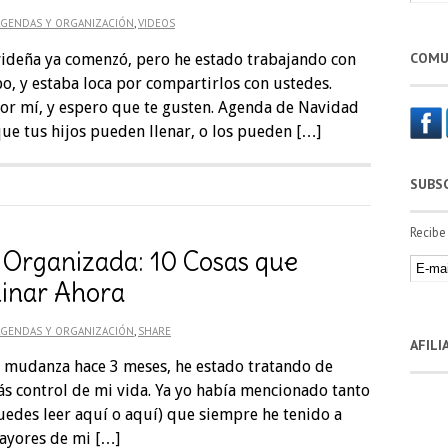
AGENDAS Y ORGANIZACIÓN
,
VIDEOS
COMU
videña ya comenzó, pero he estado trabajando con
, y estaba loca por compartirlos con ustedes.
or mí, y espero que te gusten. Agenda de Navidad
ue tus hijos pueden llenar, o los pueden […]
SUBS
Recibe
Organizada: 10 Cosas que
inar Ahora
AGENDAS Y ORGANIZACIÓN
,
SHARE
AFIL
 mudanza hace 3 meses, he estado tratando de
s control de mi vida. Ya yo había mencionado tanto
uedes leer aquí o aquí) que siempre he tenido a
ayores de mi […]