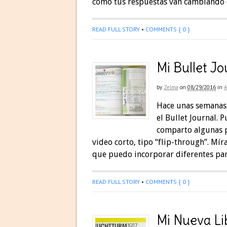
cómo tus respuestas van cambiando (
READ FULL STORY
•
COMMENTS { 0 }
Mi Bullet J
by
Zelma
on
08/29/2016
in
Hace unas semanas 
el Bullet Journal. P
comparto algunas p
video corto, tipo “flip-through”. Mír
que puedo incorporar diferentes par
READ FULL STORY
•
COMMENTS { 0 }
Mi Nueva Li