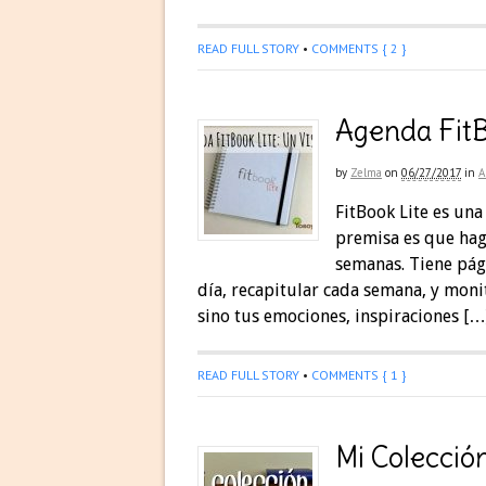
READ FULL STORY
•
COMMENTS { 2 }
Agenda FitB
by
Zelma
on
06/27/2017
in
A
FitBook Lite es una
premisa es que haga
semanas. Tiene pág
día, recapitular cada semana, y moni
sino tus emociones, inspiraciones […
READ FULL STORY
•
COMMENTS { 1 }
Mi Colecció