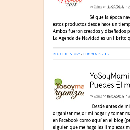
by
Zelma
on
11/20/2018
in
Sé que la época na
estos productos desde hace un tiempo
Ambos fueron creados y diseñados p
La Agenda de Navidad es un librito q
READ FULL STORY
•
COMMENTS { 1 }
YoSoyMami 
Puedes Elim
by
Zelma
on
06/14/2018
in
Desde antes de mi
organizar mejor mi hogar y tomar má
en Facebook como aquí en el blog (p
alguien que me haga las limpiezas m