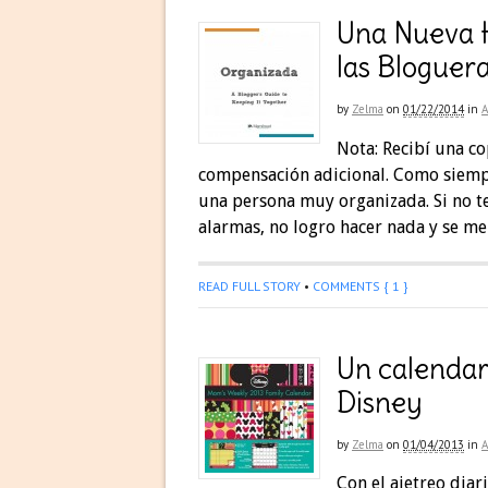
Una Nueva 
las Bloguer
by
Zelma
on
01/22/2014
in
Nota: Recibí una co
compensación adicional. Como siempr
una persona muy organizada. Si no ten
alarmas, no logro hacer nada y se me 
READ FULL STORY
•
COMMENTS { 1 }
Un calendar
Disney
by
Zelma
on
01/04/2013
in
Con el ajetreo diar