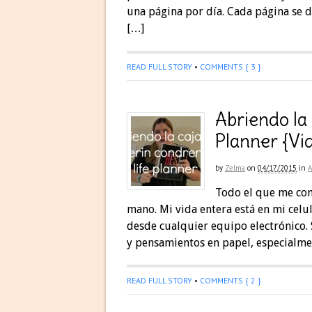
una página por día. Cada página se di
[…]
READ FULL STORY
•
COMMENTS { 3 }
Abriendo la 
Planner {Vi
by
Zelma
on
04/17/2015
in
Todo el que me con
mano. Mi vida entera está en mi celul
desde cualquier equipo electrónico. 
y pensamientos en papel, especialme
READ FULL STORY
•
COMMENTS { 2 }