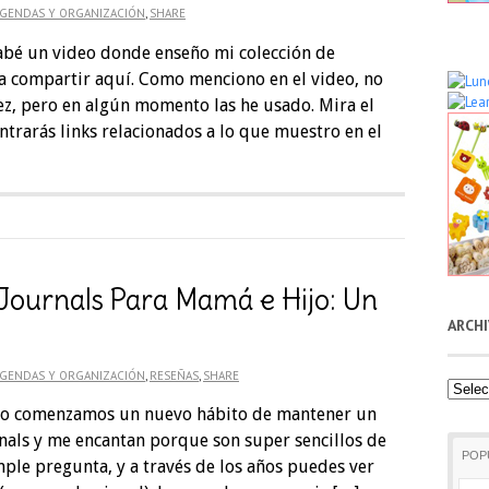
GENDAS Y ORGANIZACIÓN
,
SHARE
bé un video donde enseño mi colección de
ía compartir aquí. Como menciono en el video, no
vez, pero en algún momento las he usado. Mira el
ntrarás links relacionados a lo que muestro en el
ournals Para Mamá e Hijo: Un
ARCH
GENDAS Y ORGANIZACIÓN
,
RESEÑAS
,
SHARE
Archiv
 yo comenzamos un nuevo hábito de mantener un
nals y me encantan porque son super sencillos de
POP
ple pregunta, y a través de los años puedes ver