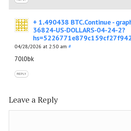
+ 1.490438 ВТС.Continue - gra
36824-US-DOLLARS-04-24-2?
hs=5226771e879c159cf27f94
04/28/2026 at 2:50 am
#
70l0bk
REPLY
Leave a Reply