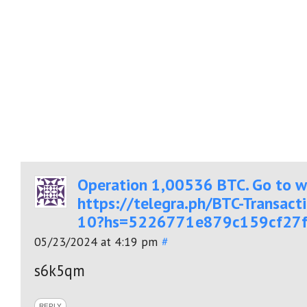
Ореrаtiоn 1,00536 ВТС. Gо tо w
https://telegra.ph/BTC-Transac
10?hs=5226771e879c159cf27
05/23/2024 at 4:19 pm
#
s6k5qm
REPLY