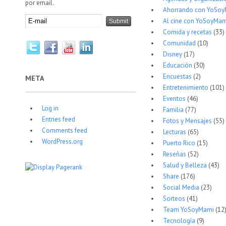
por email.
Ahorrando con YoSo
Al cine con YoSoyMam
Comida y recetas
(33)
Comunidad
(10)
Disney
(17)
Educación
(30)
Encuestas
(2)
META
Entretenimiento
(101)
Eventos
(46)
Log in
Familia
(77)
Entries feed
Fotos y Mensajes
(55)
Comments feed
Lecturas
(65)
WordPress.org
Puerto Rico
(15)
Reseñas
(52)
Salud y Belleza
(43)
Share
(176)
Social Media
(23)
Sorteos
(41)
Team YoSoyMami
(12
Tecnología
(9)