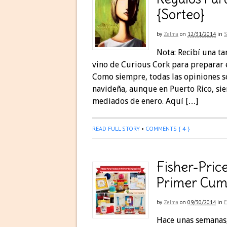
{Sorteo}
by
Zelma
on
12/31/2014
in
Nota: Recibí una ta
vino de Curious Cork para preparar e
Como siempre, todas las opiniones s
navideña, aunque en Puerto Rico, sie
mediados de enero. Aquí […]
READ FULL STORY
•
COMMENTS { 4 }
Fisher-Pric
Primer Cum
by
Zelma
on
09/30/2014
in
Hace unas semanas, 