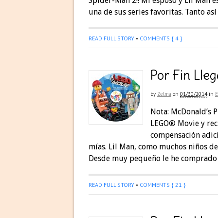
Spider-Man 2!! Mi esposo y Lil Man es
una de sus series favoritas. Tanto as
READ FULL STORY
•
COMMENTS { 4 }
Por Fin Ll
by
Zelma
on
01/30/2014
in
Nota: McDonald’s P
LEGO® Movie y recib
compensación adici
mías. Lil Man, como muchos niños de
Desde muy pequeño le he comprado d
READ FULL STORY
•
COMMENTS { 21 }