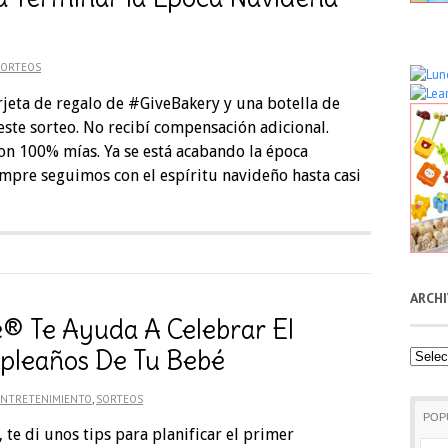
SORTEOS
rjeta de regalo de #GiveBakery y una botella de
ste sorteo. No recibí compensación adicional.
on 100% mías. Ya se está acabando la época
mpre seguimos con el espíritu navideño hasta casi
ARCH
e® Te Ayuda A Celebrar El
pleaños De Tu Bebé
Archiv
ENTRETENIMIENTO
,
SORTEOS
POP
te di unos tips para planificar el primer