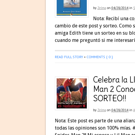
by
Zelma
on
04/28/2014
in
Nota: Recibí una co
cambio de este post y sorteo. Como 
amiga Edith tiene un sorteo en su blo
cuando me preguntó si me interesarí
READ FULL STORY
•
COMMENTS { 0 }
Celebra la 
Man 2 Cono
SORTEO!!
by
Zelma
on
04/28/2014
in
Nota: Este post es parte de una ali
todas las opiniones son 100% mías. 