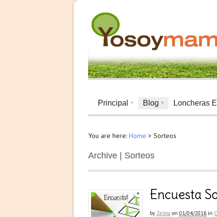
Principal
Blog
Loncheras E
You are here:
Home
>
Sorteos
Archive | Sorteos
Encuesta S
by
Zelma
on
01/04/2018
in