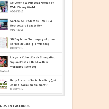
Se Corona la Princesa Mérida en
Walt Disney World
05/14/2013
Sorteo de Productos H2O+ Big
Bestsellers Beauty Box
05/17/2013
30 Day Mom Challenge y el primer
sorteo del año! {Terminado}
01/10/2012
Llega la Colección de SpongeBob
SquarePants a Build-A-Bear
Workshop {Sorteo}
21/2013
Baby Steps to Social Media: ¿Qué
es una “social media mom”?
06/18/2012
ENOS EN FACEBOOK