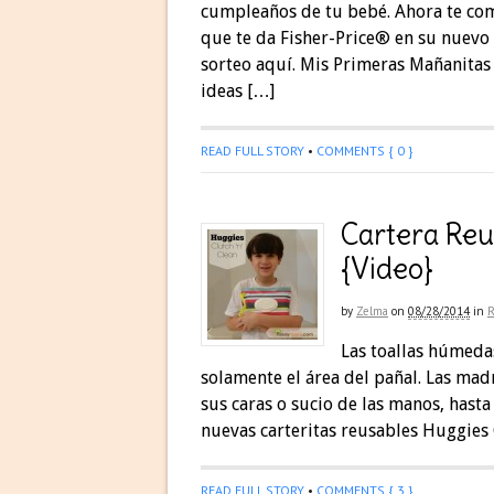
cumpleaños de tu bebé. Ahora te com
que te da Fisher-Price® en su nuevo 
sorteo aquí. Mis Primeras Mañanitas 
ideas […]
READ FULL STORY
•
COMMENTS { 0 }
Cartera Reu
{Video}
by
Zelma
on
08/28/2014
in
Las toallas húmedas
solamente el área del pañal. Las ma
sus caras o sucio de las manos, hasta
nuevas carteritas reusables Huggies 
READ FULL STORY
•
COMMENTS { 3 }