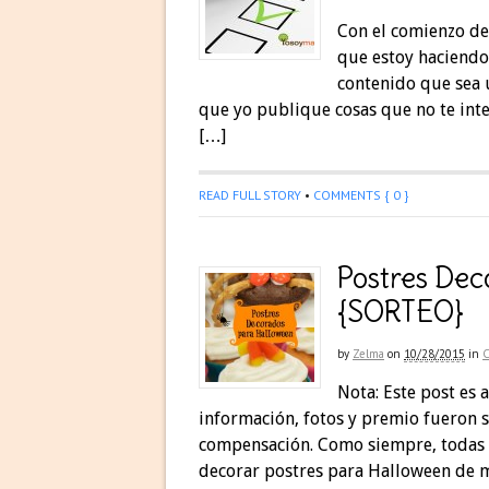
Con el comienzo de
que estoy haciendo
contenido que sea 
que yo publique cosas que no te inter
[…]
READ FULL STORY
•
COMMENTS { 0 }
Postres Dec
{SORTEO}
by
Zelma
on
10/28/2015
in
Nota: Este post es
información, fotos y premio fueron 
compensación. Como siempre, todas 
decorar postres para Halloween de ma