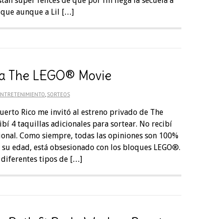
tán super felices de que por fin llega la secuela a
í que aunque a Lil […]
ega The LEGO® Movie
ENTRETENIMIENTO
,
SORTEOS
uerto Rico me invitó al estreno privado de The
í 4 taquillas adicionales para sortear. No recibí
onal. Como siempre, todas las opiniones son 100%
 su edad, está obsesionado con los bloques LEGO®.
iferentes tipos de […]