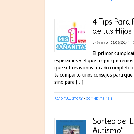
4 Tips Para
de tus Hij
by
Zelma
on
08/06/2014
in
El primer cumpleañ
esperamos y el que mejor queremos p
que sobrevivimos un año completo c
te comparto unos consejos para que t
sino para […]
READ FULL STORY
•
COMMENTS { 8 }
Sorteo del L
Autismo”