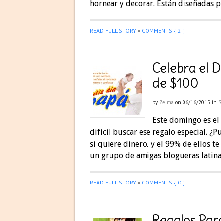
hornear y decorar. Están diseñadas p
READ FULL STORY
•
COMMENTS { 2 }
Celebra el D
de $100
by
Zelma
on
06/16/2015
in
Este domingo es el 
difícil buscar ese regalo especial.
si quiere dinero, y el 99% de ellos t
un grupo de amigas blogueras latina
READ FULL STORY
•
COMMENTS { 0 }
Regalos Par