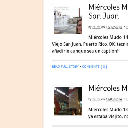
Miércoles M
San Juan
by
Zelma
on
12/10/2014
in
F
Miércoles Mudo 14:
Viejo San Juan, Puerto Rico. OK, téc
añadirle aunque sea un caption!!
READ FULL STORY
•
COMMENTS { 0 }
Miércoles M
by
Zelma
on
12/03/2014
in
F
Miércoles Mudo 13
ya estaba viejito,