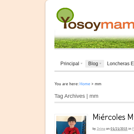
Principal
Blog
Loncheras E
You are here:
Home
>
mm
Tag Archives | mm
Miércoles M
by
Zelma
on
01/21/2015
in
F