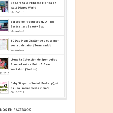
Se Corona la Princesa Mérida en
Walt Disney World
05/14/2013
Sorteo de Productos H2O+ Big
Bestsellers Beauty Box
05/17/2013
30 Day Mom Challenge y el primer
sorteo del año! {Terminado}
01/10/2012
Llega la Colección de SpongeBob
SquarePants a Build-A-Bear
Workshop {Sorteo}
21/2013
Baby Steps to Social Media: ¿Qué
es una “social media mom”?
06/18/2012
ENOS EN FACEBOOK