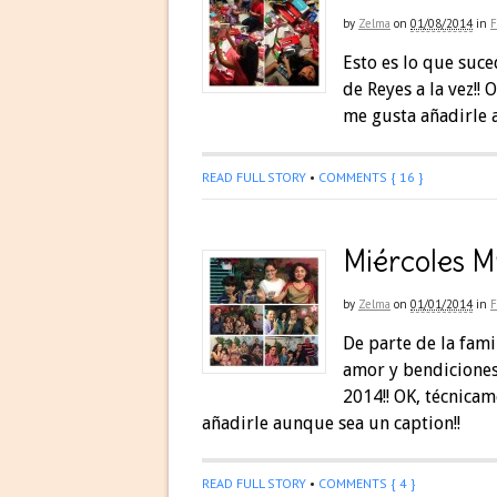
by
Zelma
on
01/08/2014
in
F
Esto es lo que suce
de Reyes a la vez!!
me gusta añadirle 
READ FULL STORY
•
COMMENTS { 16 }
Miércoles M
by
Zelma
on
01/01/2014
in
F
De parte de la fam
amor y bendiciones.
2014!! OK, técnica
añadirle aunque sea un caption!!
READ FULL STORY
•
COMMENTS { 4 }