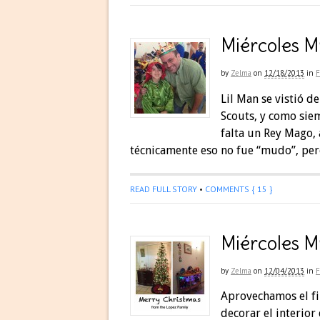
Miércoles M
by
Zelma
on
12/18/2013
in
F
Lil Man se vistió d
Scouts, y como sie
falta un Rey Mago, a
técnicamente eso no fue “mudo”, pe
READ FULL STORY
•
COMMENTS { 15 }
Miércoles Mu
by
Zelma
on
12/04/2013
in
F
Aprovechamos el fi
decorar el interior