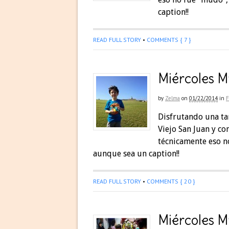
caption!!
READ FULL STORY
•
COMMENTS { 7 }
Miércoles M
by
Zelma
on
01/22/2014
in
F
Disfrutando una tar
Viejo San Juan y co
técnicamente eso n
aunque sea un caption!!
READ FULL STORY
•
COMMENTS { 20 }
Miércoles M