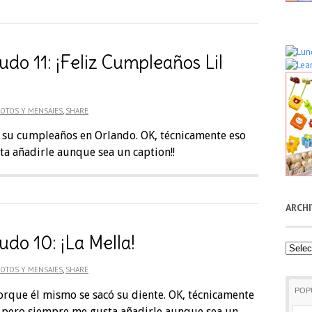
do 11: ¡Feliz Cumpleaños Lil
OTOS Y MENSAJES
,
SHARE
 su cumpleaños en Orlando. OK, técnicamente eso
a añadirle aunque sea un caption!!
ARCH
do 10: ¡La Mella!
Archiv
OTOS Y MENSAJES
,
SHARE
POP
porque él mismo se sacó su diente. OK, técnicamente
 pero siempre me gusta añadirle aunque sea un