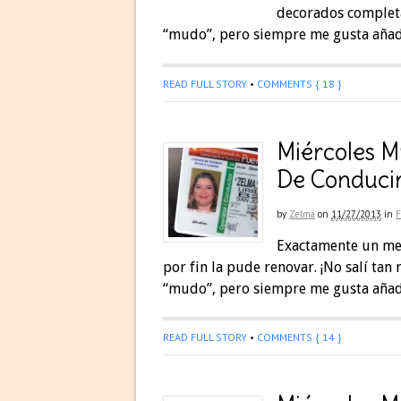
decorados completa
“mudo”, pero siempre me gusta añadi
READ FULL STORY
•
COMMENTS { 18 }
Miércoles M
De Conduci
by
Zelma
on
11/27/2013
in
F
Exactamente un mes
por fin la pude renovar. ¡No salí tan 
“mudo”, pero siempre me gusta añadi
READ FULL STORY
•
COMMENTS { 14 }