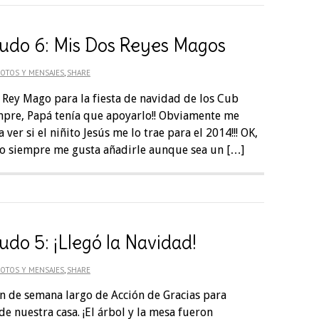
udo 6: Mis Dos Reyes Magos
OTOS Y MENSAJES
,
SHARE
e Rey Mago para la fiesta de navidad de los Cub
mpre, Papá tenía que apoyarlo!! Obviamente me
 ver si el niñito Jesús me lo trae para el 2014!!! OK,
ro siempre me gusta añadirle aunque sea un […]
do 5: ¡Llegó la Navidad!
OTOS Y MENSAJES
,
SHARE
n de semana largo de Acción de Gracias para
 de nuestra casa. ¡El árbol y la mesa fueron