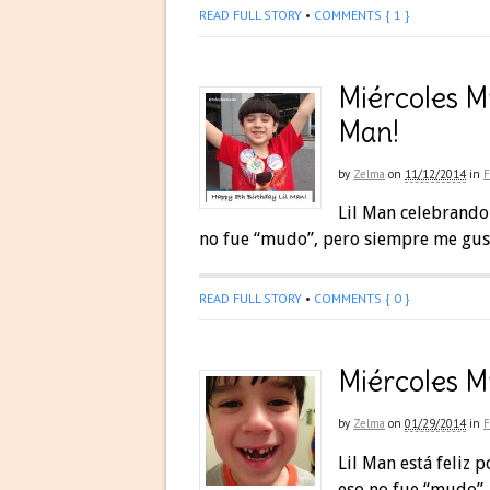
READ FULL STORY
•
COMMENTS { 1 }
Miércoles Mu
Man!
by
Zelma
on
11/12/2014
in
F
Lil Man celebrando
no fue “mudo”, pero siempre me gust
READ FULL STORY
•
COMMENTS { 0 }
Miércoles Mu
by
Zelma
on
01/29/2014
in
F
Lil Man está feliz 
eso no fue “mudo”,