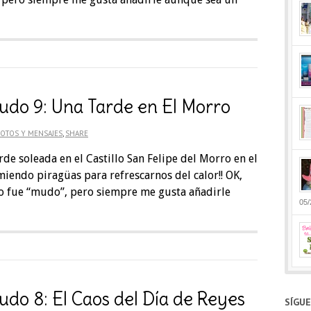
udo 9: Una Tarde en El Morro
OTOS Y MENSAJES
,
SHARE
de soleada en el Castillo San Felipe del Morro en el
miendo piragüas para refrescarnos del calor!! OK,
o fue “mudo”, pero siempre me gusta añadirle
05/
udo 8: El Caos del Día de Reyes
SÍGU