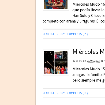
Miércoles Mudo 16: 
que podía llevar lo
Han Solo y Chocola
completo con araña y 5 figuras. Él co
READ FULL STORY
•
COMMENTS { 2 }
Miércoles M
by
Zelma
on
01/07/2015
in
F
Miércoles Mudo 15:
amigos, la familia
pero siempre me gu
READ FULL STORY
•
COMMENTS { 0 }