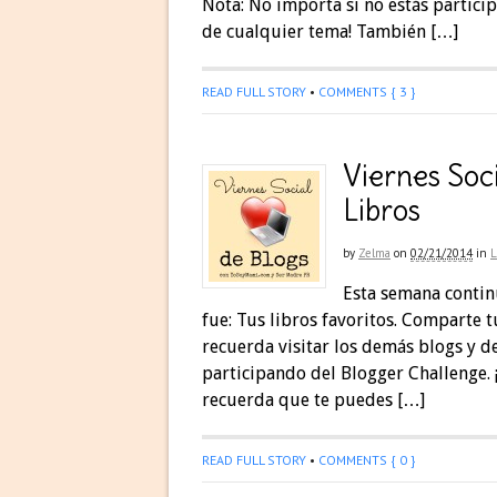
Nota: No importa si no estás partici
de cualquier tema! También […]
READ FULL STORY
•
COMMENTS { 3 }
Viernes Soc
Libros
by
Zelma
on
02/21/2014
in
Esta semana contin
fue: Tus libros favoritos. Comparte 
recuerda visitar los demás blogs y d
participando del Blogger Challenge.
recuerda que te puedes […]
READ FULL STORY
•
COMMENTS { 0 }