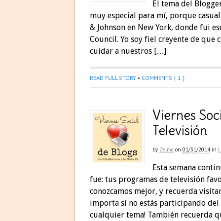
El tema del Blogge
muy especial para mí, porque casual
& Johnson en New York, donde fui es
Council. Yo soy fiel creyente de qu
cuidar a nuestros […]
READ FULL STORY
•
COMMENTS { 1 }
Viernes Soc
Televisión
by
Zelma
on
01/31/2014
in
Esta semana contin
fue: tus programas de televisión fav
conozcamos mejor, y recuerda visitar
importa si no estás participando del
cualquier tema! También recuerda q