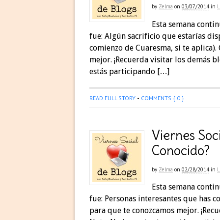
by
Zelma
on
03/07/2014
in
Esta semana contin
fue: Algún sacrificio que estarías di
comienzo de Cuaresma, si te aplica)
mejor. ¡Recuerda visitar los demás b
estás participando […]
READ FULL STORY
•
COMMENTS { 0 }
Viernes Soci
Conocido?
by
Zelma
on
02/28/2014
in
Esta semana contin
fue: Personas interesantes que has c
para que te conozcamos mejor. ¡Recue