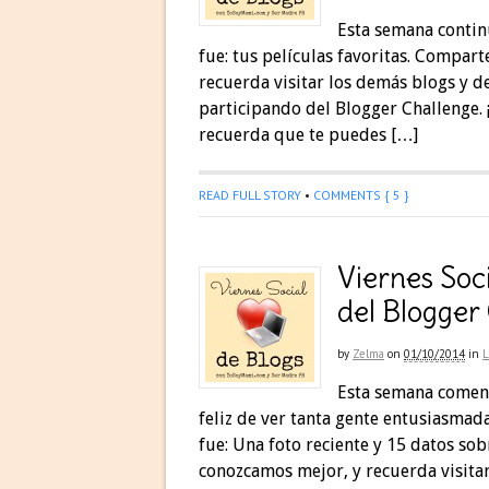
Esta semana contin
fue: tus películas favoritas. Compar
recuerda visitar los demás blogs y d
participando del Blogger Challenge.
recuerda que te puedes […]
READ FULL STORY
•
COMMENTS { 5 }
Viernes Soc
del Blogger
by
Zelma
on
01/10/2014
in
Esta semana comenz
feliz de ver tanta gente entusiasmad
fue: Una foto reciente y 15 datos sob
conozcamos mejor, y recuerda visitar