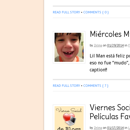
READ FULL STORY
•
COMMENTS { 0 }
Miércoles Mu
by
Zelma
on
01/29/2014
in
F
Lil Man está feliz 
eso no fue “mudo”,
caption!!
READ FULL STORY
•
COMMENTS { 7 }
Viernes Soc
Películas Fa
by
Zelma
on
01/17/2014
in