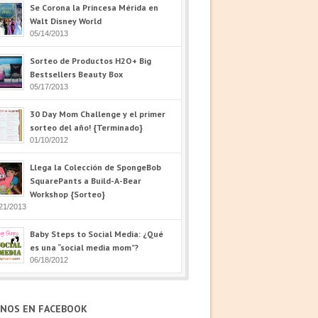
Se Corona la Princesa Mérida en
Walt Disney World
05/14/2013
Sorteo de Productos H2O+ Big
Bestsellers Beauty Box
05/17/2013
30 Day Mom Challenge y el primer
sorteo del año! {Terminado}
01/10/2012
Llega la Colección de SpongeBob
SquarePants a Build-A-Bear
Workshop {Sorteo}
21/2013
Baby Steps to Social Media: ¿Qué
es una “social media mom”?
06/18/2012
ENOS EN FACEBOOK