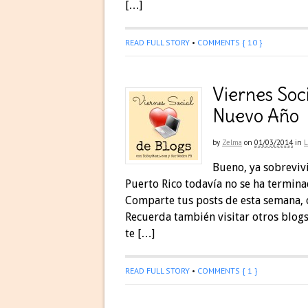
[…]
READ FULL STORY
•
COMMENTS { 10 }
Viernes Soc
Nuevo Año
by
Zelma
on
01/03/2014
in
Bueno, ya sobreviv
Puerto Rico todavía no se ha termina
Comparte tus posts de esta semana, 
Recuerda también visitar otros blogs
te […]
READ FULL STORY
•
COMMENTS { 1 }