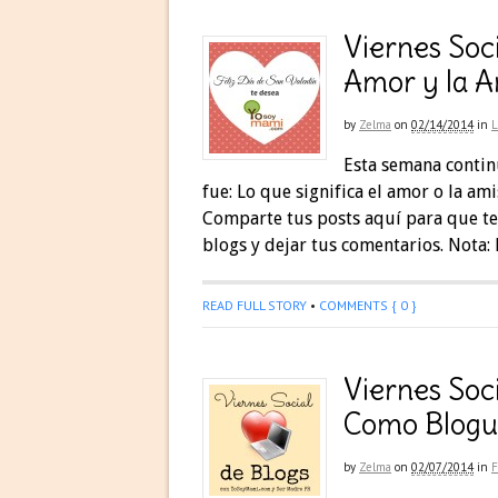
Viernes Soci
Amor y la A
by
Zelma
on
02/14/2014
in
Esta semana contin
fue: Lo que significa el amor o la ami
Comparte tus posts aquí para que te
blogs y dejar tus comentarios. Nota:
READ FULL STORY
•
COMMENTS { 0 }
Viernes Soci
Como Blogu
by
Zelma
on
02/07/2014
in
F