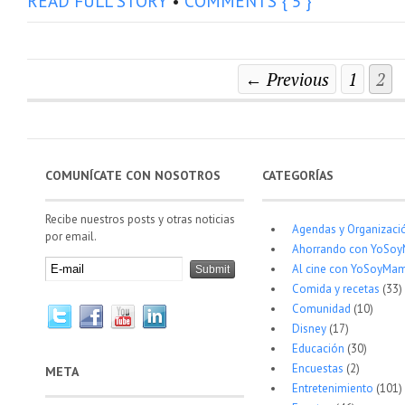
READ FULL STORY
•
COMMENTS { 5 }
← Previous
1
2
COMUNÍCATE CON NOSOTROS
CATEGORÍAS
Recibe nuestros posts y otras noticias
Agendas y Organizaci
por email.
Ahorrando con YoSo
Al cine con YoSoyMam
Comida y recetas
(33)
Comunidad
(10)
Disney
(17)
Educación
(30)
Encuestas
(2)
META
Entretenimiento
(101)