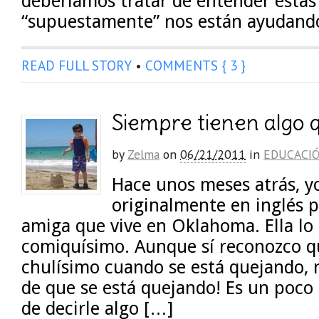
deberíamos tratar de entender estas
“supuestamente” nos están ayudando
READ FULL STORY
•
COMMENTS { 3 }
Siempre tienen algo 
by
Zelma
on
06/21/2011
in
EDUCACI
Hace unos meses atrás, yo
originalmente en inglés p
amiga que vive en Oklahoma. Ella lo
comiquísimo. Aunque sí reconozco q
chulísimo cuando se está quejando, n
de que se está quejando! Es un poco 
de decirle algo […]