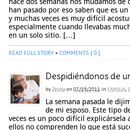
hace dos semanas nos mudamos de ca
han pasado por eso saben que es un
y muchas veces es muy difícil acost
especialmente cuando llevabas much
en un solo sitio. […]
READ FULL STORY
•
COMMENTS { 0 }
Despidiéndonos de un
by
Zelma
on
07/19/2011
in
FAMILIA
,
La semana pasada le dijim
de mi esposo. Este tipo d
veces es un poco difícil explicársela 
ellos no comprenden lo que está suc