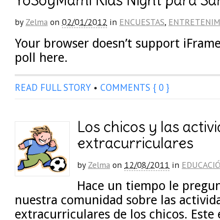
YoSoyMami Kids Night para Sa
by
Zelma
on
02/01/2012
in
ENCUESTAS
,
ENTRETENIM
Your browser doesn’t support iFrames
poll here.
READ FULL STORY
•
COMMENTS { 0 }
Los chicos y las activ
extracurriculares
by
Zelma
on
12/08/2011
in
EDUCACI
Hace un tiempo le pregun
nuestra comunidad sobre las activid
extracurriculares de los chicos. Est