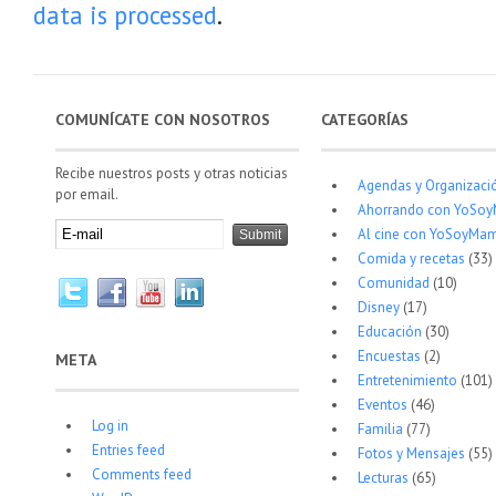
data is processed
.
COMUNÍCATE CON NOSOTROS
CATEGORÍAS
Recibe nuestros posts y otras noticias
Agendas y Organizaci
por email.
Ahorrando con YoSo
Al cine con YoSoyMam
Comida y recetas
(33)
Comunidad
(10)
Disney
(17)
Educación
(30)
Encuestas
(2)
META
Entretenimiento
(101)
Eventos
(46)
Log in
Familia
(77)
Entries feed
Fotos y Mensajes
(55)
Comments feed
Lecturas
(65)