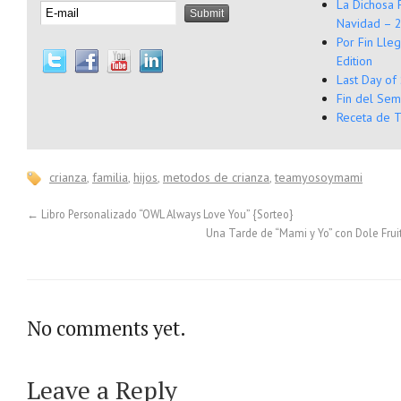
La Dichosa 
Navidad – 2
Por Fin Lle
Edition
Last Day of
Fin del Sem
Receta de T
crianza
,
familia
,
hijos
,
metodos de crianza
,
teamyosoymami
←
Libro Personalizado “OWL Always Love You” {Sorteo}
Una Tarde de “Mami y Yo” con Dole Fru
No comments yet.
Leave a Reply