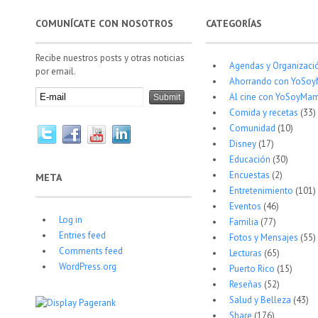
COMUNÍCATE CON NOSOTROS
CATEGORÍAS
Recibe nuestros posts y otras noticias
Agendas y Organizaci
por email.
Ahorrando con YoSo
Al cine con YoSoyMam
Comida y recetas
(33)
Comunidad
(10)
Disney
(17)
Educación
(30)
Encuestas
(2)
META
Entretenimiento
(101)
Eventos
(46)
Log in
Familia
(77)
Entries feed
Fotos y Mensajes
(55)
Comments feed
Lecturas
(65)
WordPress.org
Puerto Rico
(15)
Reseñas
(52)
Salud y Belleza
(43)
Share
(176)