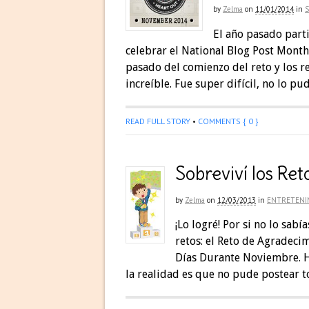
by
Zelma
on
11/01/2014
in
S
El año pasado part
celebrar el National Blog Post Mont
pasado del comienzo del reto y los re
increíble. Fue super difícil, no lo pu
READ FULL STORY
•
COMMENTS { 0 }
Sobreviví los Re
by
Zelma
on
12/03/2013
in
ENTRETENI
¡Lo logré! Por si no lo sab
retos: el Reto de Agradeci
Días Durante Noviembre. H
la realidad es que no pude postear t