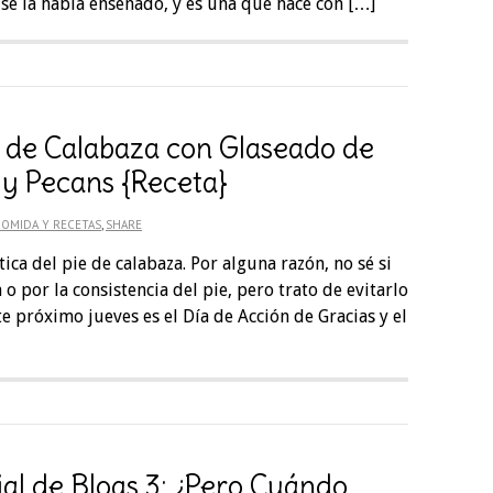
e la había enseñado, y es una que hace con […]
de Calabaza con Glaseado de
 y Pecans {Receta}
COMIDA Y RECETAS
,
SHARE
ica del pie de calabaza. Por alguna razón, no sé si
 o por la consistencia del pie, pero trato de evitarlo
 próximo jueves es el Día de Acción de Gracias y el
ial de Blogs 3: ¿Pero Cuándo