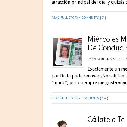
atracción principal del día, y quizás
READ FULL STORY
•
COMMENTS { 3 }
Miércoles M
De Conduci
by
Zelma
on
11/27/2013
in
F
Exactamente un mes
por fin la pude renovar. ¡No salí tan 
“mudo”, pero siempre me gusta añadi
READ FULL STORY
•
COMMENTS { 14 }
Cállate o T