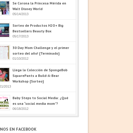
Se Corona la Princesa Mérida en
Walt Disney World
05/14/2013
Sorteo de Productos H2O+ Big
Bestsellers Beauty Box
05/17/2013
30 Day Mom Challenge y el primer
sorteo del año! {Terminado}
01/10/2012
Llega la Colección de SpongeBob
SquarePants a Build-A-Bear
Workshop {Sorteo}
21/2013
Baby Steps to Social Media: ¿Qué
es una “social media mom”?
06/18/2012
ENOS EN FACEBOOK