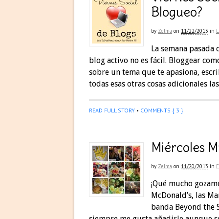
Blogueo?
by
Zelma
on
11/22/2013
in
La semana pasada 
blog activo no es fácil. Bloggear como
sobre un tema que te apasiona, escri
todas esas otras cosas adicionales 
READ FULL STORY
•
COMMENTS { 3 }
Miércoles M
by
Zelma
on
11/20/2013
in
F
¡Qué mucho gozamos
McDonald’s, las Ma
banda Beyond the S
siempre me gusta añadirle aunque se