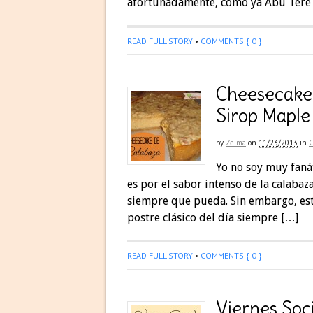
afortunadamente, como ya Abu Tere s
READ FULL STORY
•
COMMENTS { 0 }
Cheesecake 
Sirop Maple
by
Zelma
on
11/23/2013
in
Yo no soy muy fanát
es por el sabor intenso de la calabaza
siempre que pueda. Sin embargo, este
postre clásico del día siempre […]
READ FULL STORY
•
COMMENTS { 0 }
Viernes Soc