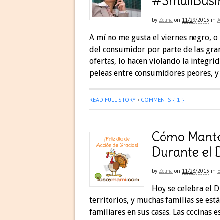
#SmallBusi
by
Zelma
on
11/29/2013
in
A mí no me gusta el viernes negro, o
del consumidor por parte de las gr
ofertas, lo hacen violando la integrida
peleas entre consumidores peores, y
READ FULL STORY
•
COMMENTS { 1 }
Cómo Manten
Durante el 
by
Zelma
on
11/28/2013
in
Hoy se celebra el D
territorios, y muchas familias se est
familiares en sus casas. Las cocinas 