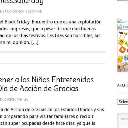
nessSaturday
AHORRANDO CON YOSOYMAMI
 el Black Friday. Encuentro que es una explotación
andes empresas, que a pesar de que dan buenas
d de los días festivos. Las filas son horribles, las
 en mi opinión, […]
er a los Niños Entretenidos
ARCH
Día de Acción de Gracias
EDUCACIÓN
,
FAMILIA
Archiv
ía de Acción de Gracias en los Estados Unidos y sus
án preparando para visitar familiares o recibir
POP
están super ocupadas desde hace días, ya que la