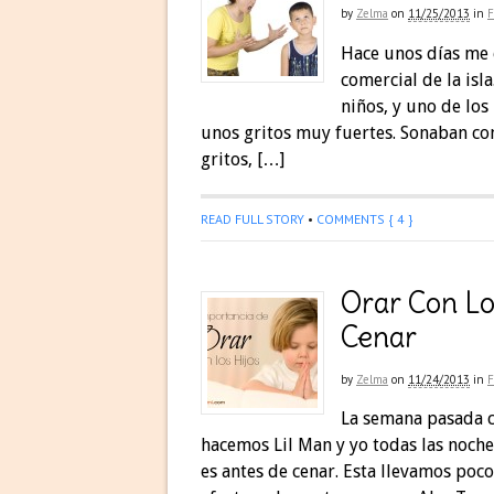
by
Zelma
on
11/25/2013
in
F
Hace unos días me 
comercial de la isl
niños, y uno de lo
unos gritos muy fuertes. Sonaban co
gritos, […]
READ FULL STORY
•
COMMENTS { 4 }
Orar Con Lo
Cenar
by
Zelma
on
11/24/2013
in
F
La semana pasada c
hacemos Lil Man y yo todas las noch
es antes de cenar. Esta llevamos po