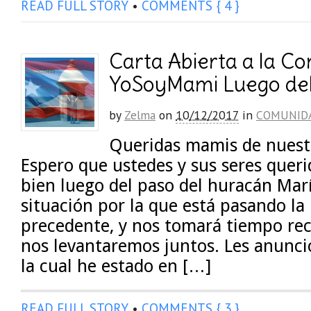
READ FULL STORY
•
COMMENTS { 4 }
Carta Abierta a la C
YoSoyMami Luego del
by
Zelma
on
10/12/2017
in
COMUNID
Queridas mamis de nuest
Espero que ustedes y sus seres quer
bien luego del paso del huracán Marí
situación por la que está pasando la 
precedente, y nos tomará tiempo re
nos levantaremos juntos. Les anunci
la cual he estado en […]
READ FULL STORY
•
COMMENTS { 3 }