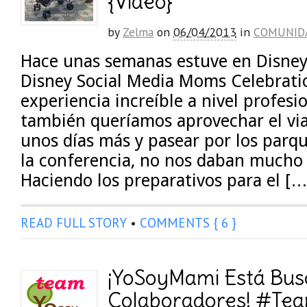
{Video}
by
Zelma
on
06/04/2013
in
COMUNID
Hace unas semanas estuve en Disney
Disney Social Media Moms Celebrati
experiencia increíble a nivel profesi
también queríamos aprovechar el vi
unos días más y pasear por los parq
la conferencia, no nos daban mucho 
Haciendo los preparativos para el […
READ FULL STORY
•
COMMENTS { 6 }
¡YoSoyMami Está Bu
Colaboradores! #T