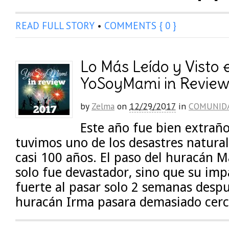
READ FULL STORY
•
COMMENTS { 0 }
Lo Más Leído y Visto e
YoSoyMami in Revie
by
Zelma
on
12/29/2017
in
COMUNID
Este año fue bien extraño
tuvimos uno de los desastres natura
casi 100 años. El paso del huracán Ma
solo fue devastador, sino que su im
fuerte al pasar solo 2 semanas despu
huracán Irma pasara demasiado cerc