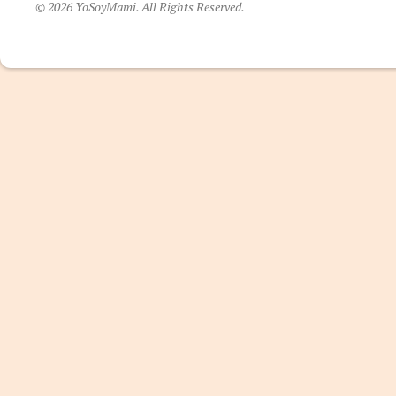
© 2026 YoSoyMami. All Rights Reserved.