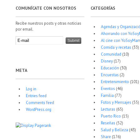
COMUNÍCATE CON NOSOTROS
CATEGORÍAS
Recibe nuestros posts y otras noticias
Agendas y Organizaci
por email.
Ahorrando con YoSo
Al cine con YoSoyMam
Comida y recetas
(33)
Comunidad
(10)
Disney
(17)
Educación
(30)
META
Encuestas
(2)
Entretenimiento
(101)
Eventos
(46)
Log in
Familia
(77)
Entries feed
Fotos y Mensajes
(55)
Comments feed
Lecturas
(65)
WordPress.org
Puerto Rico
(15)
Reseñas
(52)
Salud y Belleza
(43)
Share
(176)