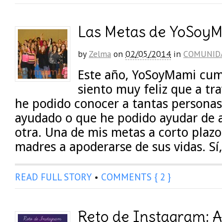
Las Metas de YoSoy
by
Zelma
on
02/05/2014
in
COMUNID
Este año, YoSoyMami cum
siento muy feliz que a tr
he podido conocer a tantas persona
ayudado o que he podido ayudar de 
otra. Una de mis metas a corto plazo
madres a apoderarse de sus vidas. Sí,
READ FULL STORY
•
COMMENTS { 2 }
Reto de Instagram: 