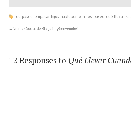
de paseo
,
empacar
,
hijos
,
nablopomo
,
niños
,
paseo
,
qué llevar
,
sal
←
Viernes Social de Blogs 1 – ¡Bienvenidos!
12 Responses to
Qué Llevar Cuando