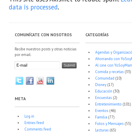
data is processed
.
COMUNÍCATE CON NOSOTROS
CATEGORÍAS
Recibe nuestros posts y otras noticias
Agendas y Organizaci
por email.
Ahorrando con YoSo
Al cine con YoSoyMam
Comida y recetas
(33)
Comunidad
(10)
Disney
(17)
Educación
(30)
Encuestas
(2)
META
Entretenimiento
(101)
Eventos
(46)
Log in
Familia
(77)
Entries feed
Fotos y Mensajes
(55)
Comments feed
Lecturas
(65)