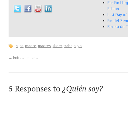
Por Fin Lle
Edition
Last Day of
Fin del Sem
Receta de T
hijos
,
madre
,
madres
,
slider
,
trabajo
,
yo
←
Entretenimiento
5 Responses to
¿Quién soy?