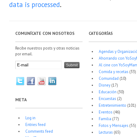
data is processed
.
COMUNÍCATE CON NOSOTROS
CATEGORÍAS
Recibe nuestros posts y otras noticias
Agendas y Organizaci
por email.
Ahorrando con YoSo
Al cine con YoSoyMam
Comida y recetas
(33)
Comunidad
(10)
Disney
(17)
Educación
(30)
Encuestas
(2)
META
Entretenimiento
(101)
Eventos
(46)
Log in
Familia
(77)
Entries feed
Fotos y Mensajes
(55)
Comments feed
Lecturas
(65)