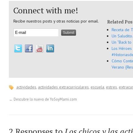
Connect with me!
Recibe nuestros posts y otras noticias por email.
Related Pos
Receta de T
Un Saludito
Un “Back to
Los Héroes
#Historiasd
Cómo Conti
Verano {Re
actividades
,
actividades extracurriculares
,
escuela
,
estres
,
extracur
←
Descubre lo nuevo de YoSoyMami.com
2 Responses to
Los chicos y las act