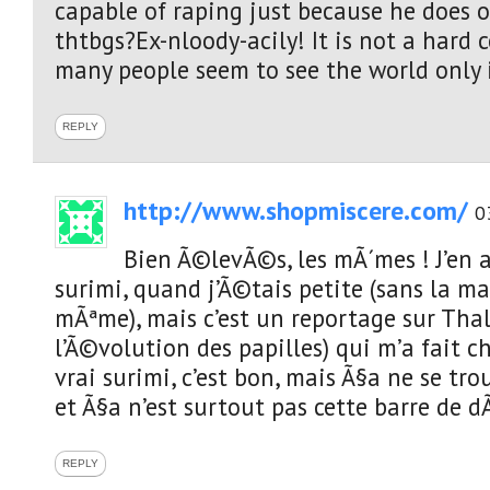
capable of raping just because he does 
thtbgs?Ex-nloody-acily! It is not a hard c
many people seem to see the world only 
REPLY
http://www.shopmiscere.com/
0
Bien Ã©levÃ©s, les mÃ´mes ! J’en
surimi, quand j’Ã©tais petite (sans la m
mÃªme), mais c’est un reportage sur Thal
l’Ã©volution des papilles) qui m’a fait c
vrai surimi, c’est bon, mais Ã§a ne se tr
et Ã§a n’est surtout pas cette barre de 
REPLY