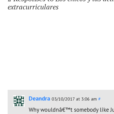
extracurriculares
Deandra
03/10/2017 at 3:06 am
#
Why wouldnâ€™t somebody like Ju