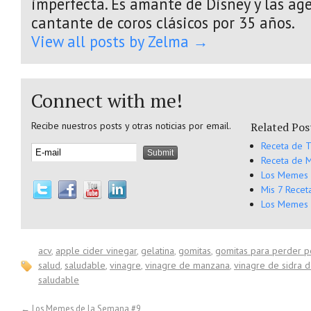
imperfecta. Es amante de Disney y las age
cantante de coros clásicos por 35 años.
View all posts by Zelma
→
Connect with me!
Recibe nuestros posts y otras noticias por email.
Related Pos
Receta de T
Receta de M
Los Memes 
Mis 7 Recet
Los Memes 
acv
,
apple cider vinegar
,
gelatina
,
gomitas
,
gomitas para perder 
salud
,
saludable
,
vinagre
,
vinagre de manzana
,
vinagre de sidra 
saludable
←
Los Memes de la Semana #9