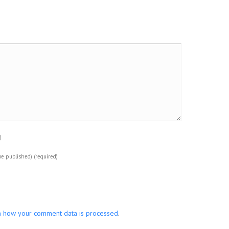
)
 be published)
(required)
n how your comment data is processed
.