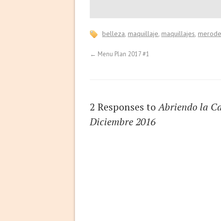
belleza
,
maquillaje
,
maquillajes
,
merod
←
Menu Plan 2017 #1
2 Responses to
Abriendo la Ca
Diciembre 2016