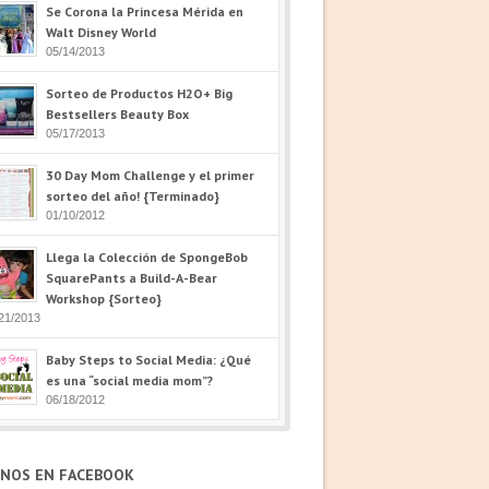
Se Corona la Princesa Mérida en
Walt Disney World
05/14/2013
Sorteo de Productos H2O+ Big
Bestsellers Beauty Box
05/17/2013
30 Day Mom Challenge y el primer
sorteo del año! {Terminado}
01/10/2012
Llega la Colección de SpongeBob
SquarePants a Build-A-Bear
Workshop {Sorteo}
21/2013
Baby Steps to Social Media: ¿Qué
es una “social media mom”?
06/18/2012
ENOS EN FACEBOOK