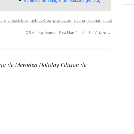
Gummies de Vinagre de Manzana {Receta}
ea
,
my black box
,
myblackbox
,
productos
,
reseña
,
reseñas
,
salud
Q&A a Day Journals Para Mamá e Hijo: Un Vistazo
→
ja de Merodea Holiday Edition de