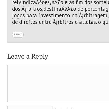
reivindicaÃ§oes, sÃ£o elas,fim dos sortei
dos Ã¡rbitros,destinaÃ§Ã£o de porcentag
jogos para investimento na Ã¡rbitragem,
de direitos entre Ã¡rbitros e atletas. o 
REPLY
Leave a Reply