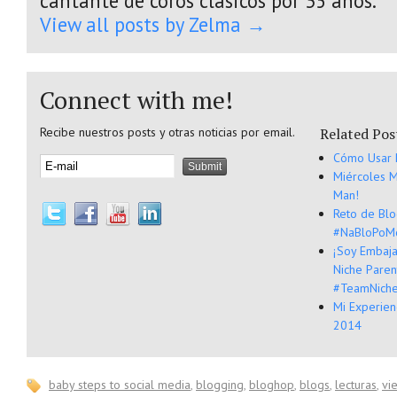
cantante de coros clásicos por 35 años.
View all posts by Zelma
→
Connect with me!
Recibe nuestros posts y otras noticias por email.
Related Pos
Cómo Usar P
Miércoles M
Man!
Reto de Bl
#NaBloPoM
¡Soy Embaja
Niche Paren
#TeamNich
Mi Experien
2014
baby steps to social media
,
blogging
,
bloghop
,
blogs
,
lecturas
,
vi