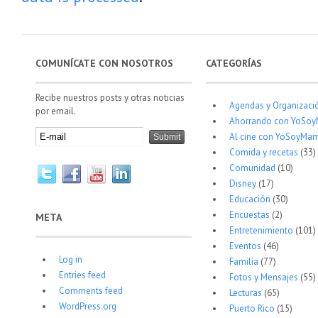
COMUNÍCATE CON NOSOTROS
CATEGORÍAS
Recibe nuestros posts y otras noticias
Agendas y Organizaci
por email.
Ahorrando con YoSo
Al cine con YoSoyMam
Comida y recetas
(33)
Comunidad
(10)
Disney
(17)
Educación
(30)
Encuestas
(2)
META
Entretenimiento
(101)
Eventos
(46)
Log in
Familia
(77)
Entries feed
Fotos y Mensajes
(55)
Comments feed
Lecturas
(65)
WordPress.org
Puerto Rico
(15)