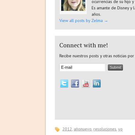
ocurrencias de su hijo y
Es amante de Disney y l
años.
View all posts by Zelma
→
Connect with me!
Recibe nuestros posts y otras noticias por
2012
,
añonuevo
,
resoluciones
,
yo