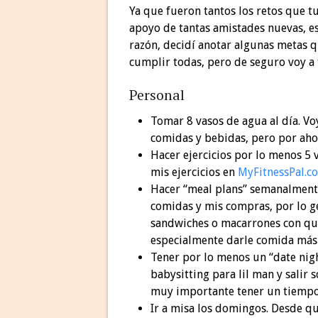
Ya que fueron tantos los retos que t
apoyo de tantas amistades nuevas, e
razón, decidí anotar algunas metas q
cumplir todas, pero de seguro voy a 
Personal
Tomar 8 vasos de agua al día. Voy
comidas y bebidas, pero por aho
Hacer ejercicios por lo menos 5
mis ejercicios en
MyFitnessPal.c
Hacer “meal plans” semanalmente
comidas y mis compras, por lo g
sandwiches o macarrones con que
especialmente darle comida más 
Tener por lo menos un “date nigh
babysitting para lil man y salir
muy importante tener un tiempo 
Ir a misa los domingos. Desde qu