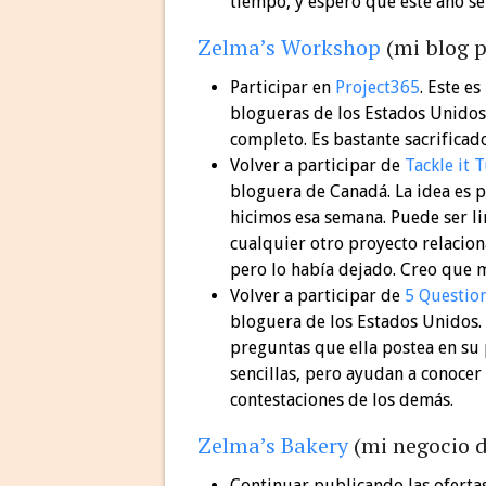
tiempo, y espero que este año se 
Zelma’s Workshop
(mi blog p
Participar en
Project365
. Este e
blogueras de los Estados Unidos.
completo. Es bastante sacrificad
Volver a participar de
Tackle it 
bloguera de Canadá. La idea es p
hicimos esa semana. Puede ser li
cualquier otro proyecto relaciona
pero lo había dejado. Creo que m
Volver a participar de
5 Questio
bloguera de los Estados Unidos. L
preguntas que ella postea en su 
sencillas, pero ayudan a conocer 
contestaciones de los demás.
Zelma’s Bakery
(mi negocio d
Continuar publicando las oferta