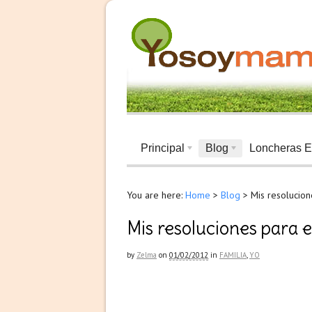
Principal
Blog
Loncheras E
You are here:
Home
>
Blog
>
Mis resolucio
Mis resoluciones para 
by
Zelma
on
01/02/2012
in
FAMILIA
,
YO