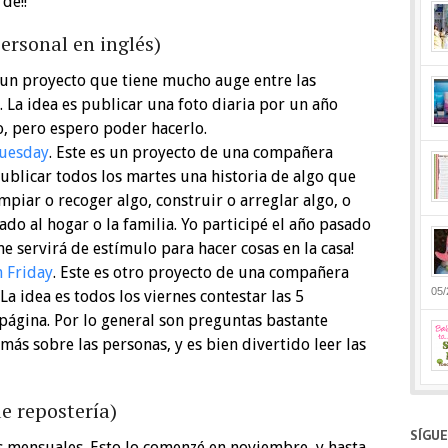
dé!!
ersonal en inglés)
s un proyecto que tiene mucho auge entre las
 La idea es publicar una foto diaria por un año
o, pero espero poder hacerlo.
Tuesday
. Este es un proyecto de una compañera
ublicar todos los martes una historia de algo que
mpiar o recoger algo, construir o arreglar algo, o
do al hogar o la familia. Yo participé el año pasado
e servirá de estímulo para hacer cosas en la casa!
n Friday
. Este es otro proyecto de una compañera
05/
a idea es todos los viernes contestar las 5
página. Por lo general son preguntas bastante
más sobre las personas, y es bien divertido leer las
e repostería)
SÍGU
s mensuales. Esto lo comenzé en noviembre, y hasta