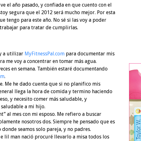
uve el año pasado, y confiada en que cuento con el
stoy segura que el 2012 será mucho mejor. Por esta
ue tengo para este año. No sé si las voy a poder
trabajar para tratar de cumplirlas.
 a utilizar
MyFitnessPal.com
para documentar mis
ra me voy a concentrar en tomar más agua.
 veces en semana. También estaré documentando
om
.
. Me he dado cuenta que si no planifico mis
eneral llega la hora de comida y termino haciendo
so, y necesito comer más saludable, y
saludable a mi hijo.
t” al mes con mi esposo. Me refiero a buscar
 solamente nosotros dos. Siempre he pensado que es
donde seamos solo pareja, y no padres.
e lil man nació procuré llevarlo a misa todos los