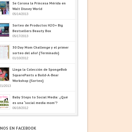
Se Corona la Princesa Mérida en
Walt Disney World
05/14/2013
Sorteo de Productos H2O+ Big
Bestsellers Beauty Box
05/17/2013
30 Day Mom Challenge y el primer
sorteo del año! {Terminado}
01/10/2012
Llega la Colección de SpongeBob
SquarePants a Build-A-Bear
Workshop {Sorteo}
21/2013
Baby Steps to Social Media: ¿Qué
es una “social media mom”?
06/18/2012
ENOS EN FACEBOOK