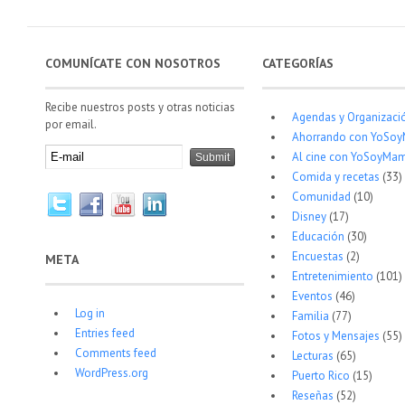
COMUNÍCATE CON NOSOTROS
CATEGORÍAS
Recibe nuestros posts y otras noticias
Agendas y Organizaci
por email.
Ahorrando con YoSo
Al cine con YoSoyMam
Comida y recetas
(33)
Comunidad
(10)
Disney
(17)
Educación
(30)
Encuestas
(2)
META
Entretenimiento
(101)
Eventos
(46)
Log in
Familia
(77)
Entries feed
Fotos y Mensajes
(55)
Comments feed
Lecturas
(65)
WordPress.org
Puerto Rico
(15)
Reseñas
(52)