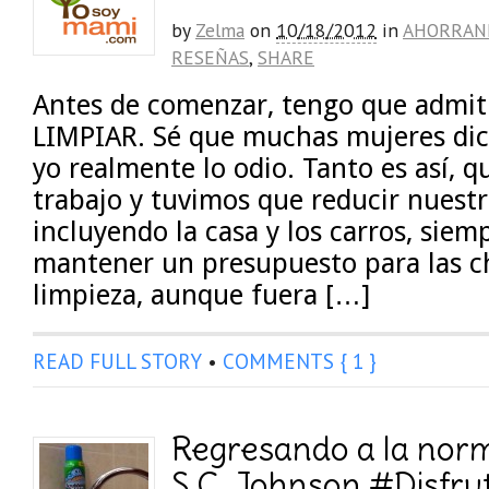
by
Zelma
on
10/18/2012
in
AHORRAN
RESEÑAS
,
SHARE
Antes de comenzar, tengo que admit
LIMPIAR. Sé que muchas mujeres dic
yo realmente lo odio. Tanto es así, 
trabajo y tuvimos que reducir nuestr
incluyendo la casa y los carros, siem
mantener un presupuesto para las ch
limpieza, aunque fuera […]
READ FULL STORY
•
COMMENTS { 1 }
Regresando a la norm
S.C. Johnson #Disfr