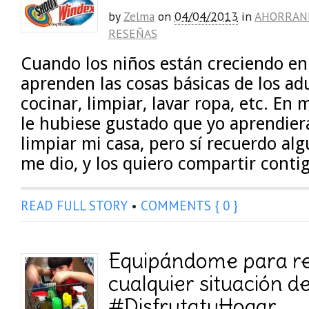
by
Zelma
on
04/04/2013
in
AHORRAN
RESEÑAS
Cuando los niños están creciendo en
aprenden las cosas básicas de los adu
cocinar, limpiar, lavar ropa, etc. En
le hubiese gustado que yo aprendie
limpiar mi casa, pero sí recuerdo alg
me dio, y los quiero compartir conti
READ FULL STORY
•
COMMENTS { 0 }
Equipándome para re
cualquier situación d
#DisfrutatuHogar