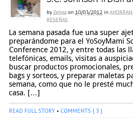
by
Zelma
on
10/03/2012
in
AHORRAN
RESEÑAS
La semana pasada fue una super ajet
preparándome para el YoSoyMami S
Conference 2012, y entre todas las 
telefónicas, emails, visitas a auspicia
buscar productos promocionales, pr
bags y sorteos, y preparar maletas pa
semana, como que no le presté much
casa. […]
READ FULL STORY
•
COMMENTS { 3 }