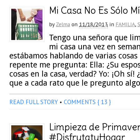
Mi Casa No Es Sólo M
by
Zelma
on
11/18/2013
in
FAMILIA
,
Tengo una señora que li
mi casa una vez en sema
estábamos hablando de varias cosas d
repente me pregunta: Ella: ¿Su esp
cosas en la casa, verdad? Yo: ¡Oh sí! 
que a cada rato que le pregunto alg
READ FULL STORY
•
COMMENTS { 13 }
Limpieza de Primave
#DisfrutatuHogar