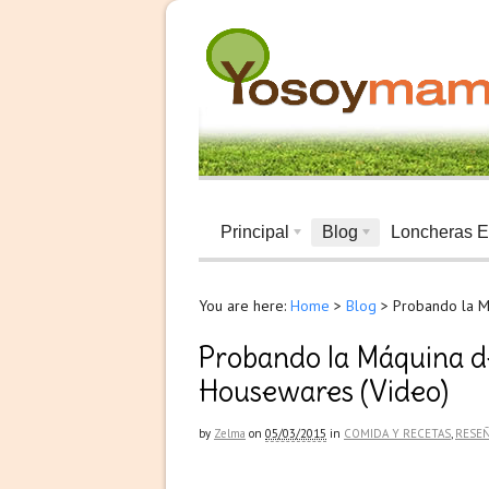
Principal
Blog
Loncheras E
You are here:
Home
>
Blog
>
Probando la M
Probando la Máquina de
Housewares (Video)
by
Zelma
on
05/03/2015
in
COMIDA Y RECETAS
,
RESE