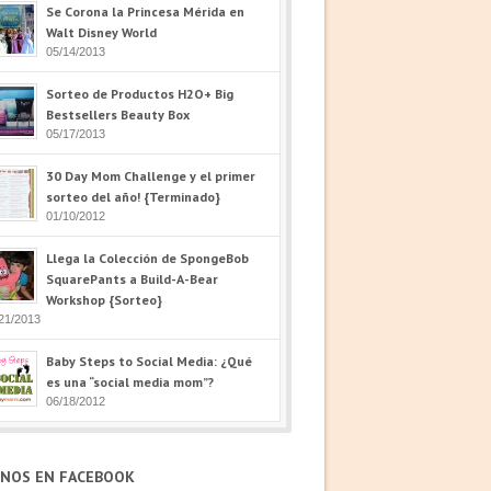
Se Corona la Princesa Mérida en
Walt Disney World
05/14/2013
Sorteo de Productos H2O+ Big
Bestsellers Beauty Box
05/17/2013
30 Day Mom Challenge y el primer
sorteo del año! {Terminado}
01/10/2012
Llega la Colección de SpongeBob
SquarePants a Build-A-Bear
Workshop {Sorteo}
21/2013
Baby Steps to Social Media: ¿Qué
es una “social media mom”?
06/18/2012
ENOS EN FACEBOOK