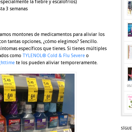
pecialmente la fiebre y escalofríos)
sta 3 semanas
ramos montones de medicamentos para aliviar los
 con tantas opciones, ¿cómo elegimos? Sencillo.
ntomas específicos que tienes. Si tienes múltiples
nados como
TYLENOL® Cold & Flu Severe
o
httime
te los pueden aliviar temporeramente.
05/
SÍGU