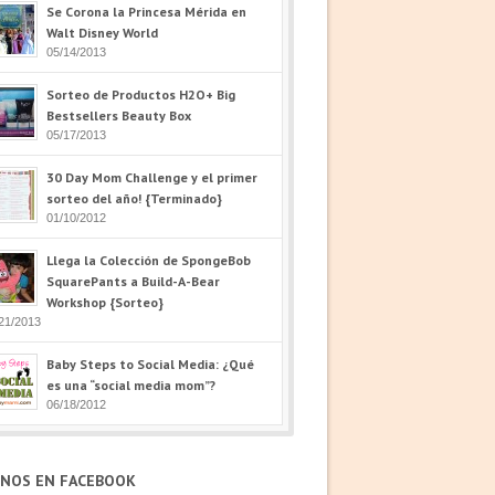
Se Corona la Princesa Mérida en
Walt Disney World
05/14/2013
Sorteo de Productos H2O+ Big
Bestsellers Beauty Box
05/17/2013
30 Day Mom Challenge y el primer
sorteo del año! {Terminado}
01/10/2012
Llega la Colección de SpongeBob
SquarePants a Build-A-Bear
Workshop {Sorteo}
21/2013
Baby Steps to Social Media: ¿Qué
es una “social media mom”?
06/18/2012
ENOS EN FACEBOOK