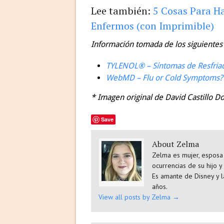
Lee también:
5 Cosas Para H
Enfermos (con Imprimible)
Información tomada de los siguientes s
TYLENOL® – Síntomas de Resfriad
WebMD – Flu or Cold Symptoms?
* Imagen original de David Castillo D
Save
About Zelma
Zelma es mujer, esposa 
ocurrencias de su hijo y
Es amante de Disney y l
años.
View all posts by Zelma
→