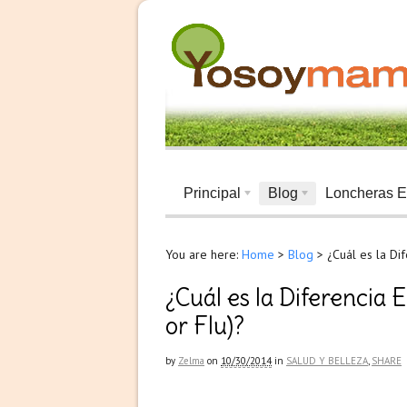
Principal
Blog
Loncheras E
You are here:
Home
>
Blog
>
¿Cuál es la Di
¿Cuál es la Diferencia 
or Flu)?
by
Zelma
on
10/30/2014
in
SALUD Y BELLEZA
,
SHARE