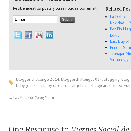
Recibe nuestros posts y otras noticias por email.
Related Pos
La Dichosa 
Navidad – 2
Por Fin Lle
Edition
Last Day of
Fin del Sem
Trabajar Mi
Virtuales, ¿
blogger challenge 2014
,
bloggerchallenge2014
,
blogging
,
blog
baby
,
johnson's baby cares council
,
johnsonsbabycares
,
video
,
vie
←
Las Metas de YoSoyMami
One Response to
Viernes Social de