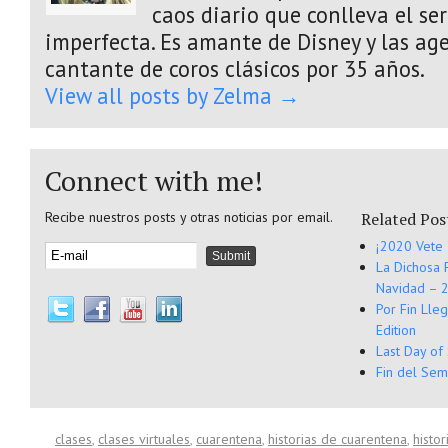
caos diario que conlleva el s
imperfecta. Es amante de Disney y las age
cantante de coros clásicos por 35 años.
View all posts by Zelma
→
Connect with me!
Recibe nuestros posts y otras noticias por email.
Related Pos
¡2020 Vete 
La Dichosa 
Navidad – 2
Por Fin Lle
Edition
Last Day of
Fin del Sem
clases
,
clases virtuales
,
cuarentena
,
historias de cuarentena
,
histo