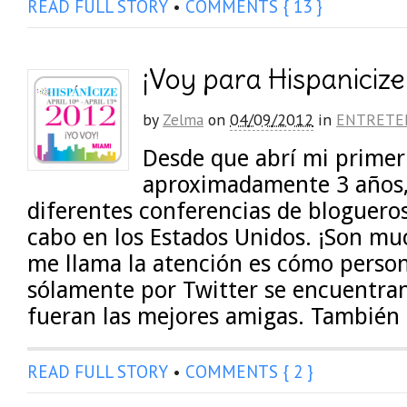
READ FULL STORY
•
COMMENTS { 13 }
¡Voy para Hispanicize
by
Zelma
on
04/09/2012
in
ENTRETE
Desde que abrí mi primer
aproximadamente 3 años, 
diferentes conferencias de blogueros
cabo en los Estados Unidos. ¡Son mu
me llama la atención es cómo perso
sólamente por Twitter se encuentran
fueran las mejores amigas. También
READ FULL STORY
•
COMMENTS { 2 }