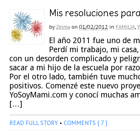
Mis resoluciones para
by
Zelma
on
01/02/2012
in
FAMILIA
,
El año 2011 fue uno de 
Perdí mi trabajo, mi casa
con un desorden complicado y peligr
sacar a mi hijo de la escuela por ra
Por el otro lado, también tuve much
positivos. Comenzé este nuevo proy
YoSoyMami.com y conocí muchas am
[…]
READ FULL STORY
•
COMMENTS { 7 }