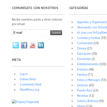
COMUNÍCATE CON NOSOTROS
CATEGORÍAS
Recibe nuestros posts y otras noticias
Agendas y Organizaci
por email.
Ahorrando con YoSo
Al cine con YoSoyMam
Comida y recetas
(33)
Comunidad
(10)
Disney
(17)
Educación
(30)
Encuestas
(2)
META
Entretenimiento
(101)
Eventos
(46)
Log in
Familia
(77)
Entries feed
Fotos y Mensajes
(55)
Comments feed
Lecturas
(65)
WordPress.org
Puerto Rico
(15)
Reseñas
(52)
Salud y Belleza
(43)
Share
(176)