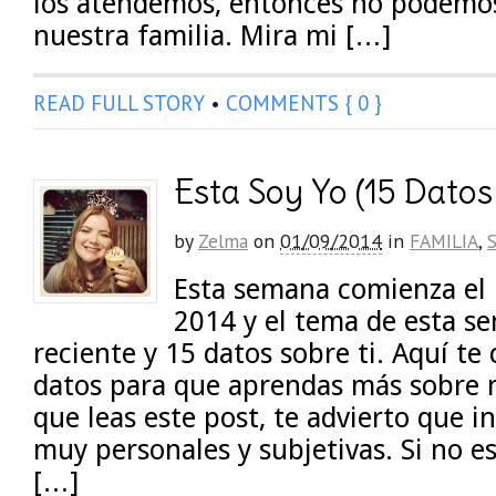
los atendemos, entonces no podemos
nuestra familia. Mira mi […]
READ FULL STORY
•
COMMENTS { 0 }
Esta Soy Yo (15 Datos
by
Zelma
on
01/09/2014
in
FAMILIA
,
Esta semana comienza el 
2014 y el tema de esta s
reciente y 15 datos sobre ti. Aquí t
datos para que aprendas más sobre m
que leas este post, te advierto que i
muy personales y subjetivas. Si no e
[…]