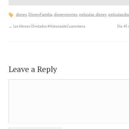
disney
,
DisneyFamilia
,
disneymovies
,
peliculas disney
,
peliculasdi
←
Los Héroes Olvidados #HistoriasdeCuarentena
Día 45 
Leave a Reply