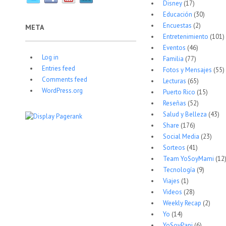
Disney
(17)
Educación
(30)
Encuestas
(2)
META
Entretenimiento
(101)
Eventos
(46)
Log in
Familia
(77)
Entries feed
Fotos y Mensajes
(55)
Comments feed
Lecturas
(65)
WordPress.org
Puerto Rico
(15)
Reseñas
(52)
Salud y Belleza
(43)
Share
(176)
Social Media
(23)
Sorteos
(41)
Team YoSoyMami
(12
Tecnología
(9)
Viajes
(1)
Videos
(28)
Weekly Recap
(2)
Yo
(14)
YoSoyPapi
(6)