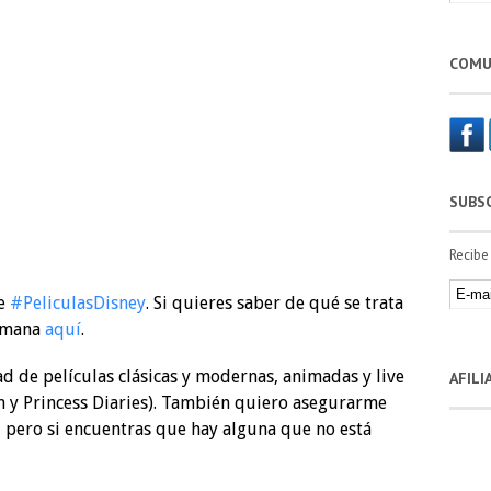
COMU
SUBS
Recibe
de
#PeliculasDisney
. Si quieres saber de qué se trata
semana
aquí
.
ad de películas clásicas y modernas, animadas y live
AFIL
n y Princess Diaries). También quiero asegurarme
 pero si encuentras que hay alguna que no está