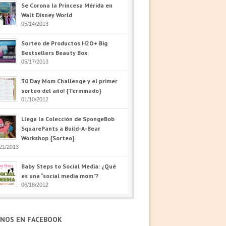
Se Corona la Princesa Mérida en
Walt Disney World
05/14/2013
Sorteo de Productos H2O+ Big
Bestsellers Beauty Box
05/17/2013
30 Day Mom Challenge y el primer
sorteo del año! {Terminado}
01/10/2012
Llega la Colección de SpongeBob
SquarePants a Build-A-Bear
Workshop {Sorteo}
21/2013
Baby Steps to Social Media: ¿Qué
es una “social media mom”?
06/18/2012
ENOS EN FACEBOOK