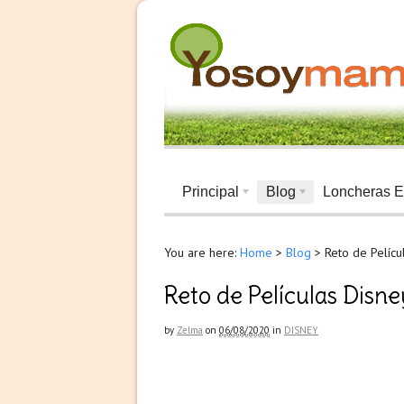
Principal
Blog
Loncheras E
You are here:
Home
>
Blog
>
Reto de Pelíc
Reto de Películas Disn
by
Zelma
on
06/08/2020
in
DISNEY