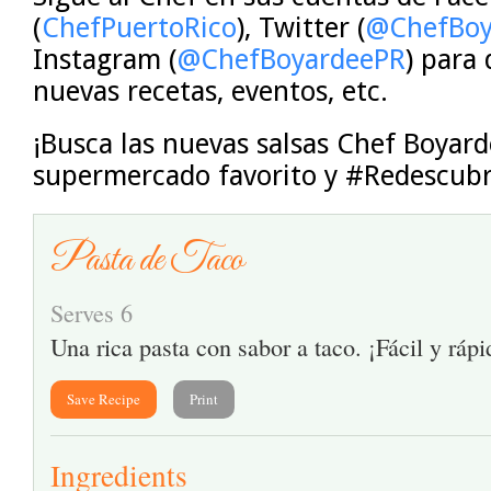
(
ChefPuertoRico
), Twitter (
@ChefBoy
Instagram (
@ChefBoyardeePR
) para
nuevas recetas, eventos, etc.
¡Busca las nuevas salsas Chef Boyard
supermercado favorito y #Redescub
Pasta de Taco
Serves 6
Una rica pasta con sabor a taco. ¡Fácil y rápi
Save Recipe
Print
Ingredients