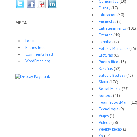
Comunidad
(10)
Disney
(17)
Educación
(30)
Encuestas
(2)
META
Entretenimiento
(101)
Eventos
(46)
Log in
Familia
(77)
Entries feed
Fotos y Mensajes
(55)
Comments feed
Lecturas
(65)
WordPress.org
Puerto Rico
(15)
Reseñas
(52)
Salud y Belleza
(43)
Share
(176)
Social Media
(23)
Sorteos
(41)
Team YoSoyMami
(12
Tecnología
(9)
Viajes
(1)
Videos
(28)
Weekly Recap
(2)
Yo
(14)