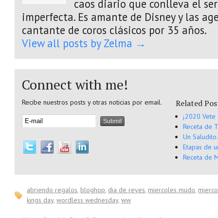
caos diario que conlleva el s
imperfecta. Es amante de Disney y las age
cantante de coros clásicos por 35 años.
View all posts by Zelma
→
Connect with me!
Recibe nuestros posts y otras noticias por email.
Related Pos
¡2020 Vete 
Receta de T
Un Saludito
Etapas de 
Receta de M
abriendo regalos
,
bloghop
,
dia de reyes
,
miercoles mudo
,
mierc
kings day
,
wordless wednesday
,
ww