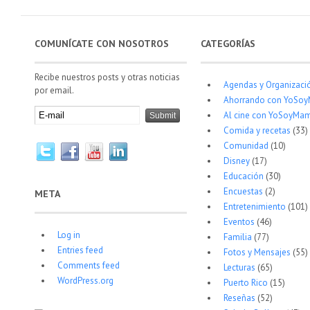
COMUNÍCATE CON NOSOTROS
CATEGORÍAS
Recibe nuestros posts y otras noticias
Agendas y Organizaci
por email.
Ahorrando con YoSo
Al cine con YoSoyMam
Comida y recetas
(33)
Comunidad
(10)
Disney
(17)
Educación
(30)
Encuestas
(2)
META
Entretenimiento
(101)
Eventos
(46)
Log in
Familia
(77)
Entries feed
Fotos y Mensajes
(55)
Comments feed
Lecturas
(65)
WordPress.org
Puerto Rico
(15)
Reseñas
(52)