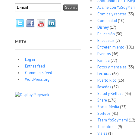
Ahorrando con YoSo
Al cine con YoSoyMam
Comida y recetas
(33)
Comunidad
(10)
Disney
(17)
Educación
(30)
Encuestas
(2)
META
Entretenimiento
(101)
Eventos
(46)
Log in
Familia
(77)
Entries feed
Fotos y Mensajes
(55)
Comments feed
Lecturas
(65)
WordPress.org
Puerto Rico
(15)
Reseñas
(52)
Salud y Belleza
(43)
Share
(176)
Social Media
(23)
Sorteos
(41)
Team YoSoyMami
(12
Tecnología
(9)
Viajes
(1)