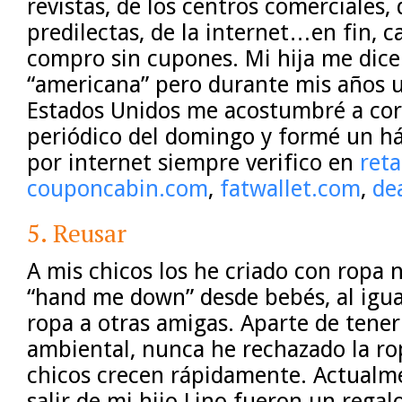
revistas, de los centros comerciales,
predilectas, de la internet…en fin, c
compro sin cupones. Mi hija me dic
“americana” pero durante mis años u
Estados Unidos me acostumbré a cort
periódico del domingo y formé un há
por internet siempre verifico en
ret
couponcabin.com
,
fatwallet.com
,
de
5. Reusar
A mis chicos los he criado con ropa 
“hand me down” desde bebés, al igu
ropa a otras amigas. Aparte de tener
ambiental, nunca he rechazado la ro
chicos crecen rápidamente. Actualme
salir de mi hijo Lino fueron un regal