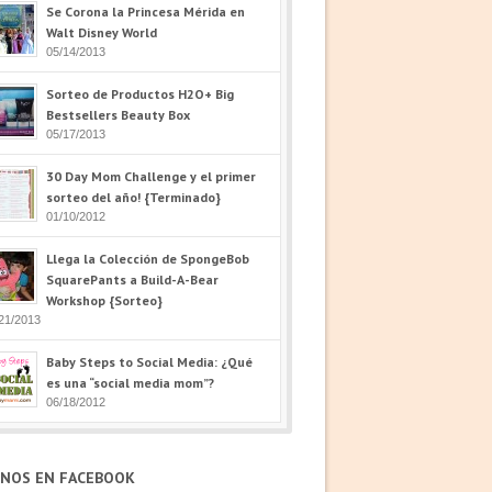
Se Corona la Princesa Mérida en
Walt Disney World
05/14/2013
Sorteo de Productos H2O+ Big
Bestsellers Beauty Box
05/17/2013
30 Day Mom Challenge y el primer
sorteo del año! {Terminado}
01/10/2012
Llega la Colección de SpongeBob
SquarePants a Build-A-Bear
Workshop {Sorteo}
21/2013
Baby Steps to Social Media: ¿Qué
es una “social media mom”?
06/18/2012
ENOS EN FACEBOOK