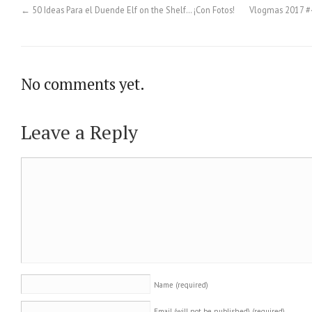
←
50 Ideas Para el Duende Elf on the Shelf… ¡Con Fotos!
Vlogmas 2017 #4
No comments yet.
Leave a Reply
Name
(required)
Email (will not be published)
(required)