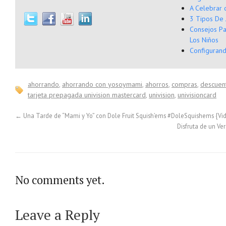
A Celebrar
3 Tipos De 
Consejos P
Los Niños
Configurand
ahorrando
,
ahorrando con yosoymami
,
ahorros
,
compras
,
descuen
tarjeta prepagada univision mastercard
,
univision
,
univisioncard
←
Una Tarde de “Mami y Yo” con Dole Fruit Squish’ems #DoleSquishems {Vi
Disfruta de un V
No comments yet.
Leave a Reply