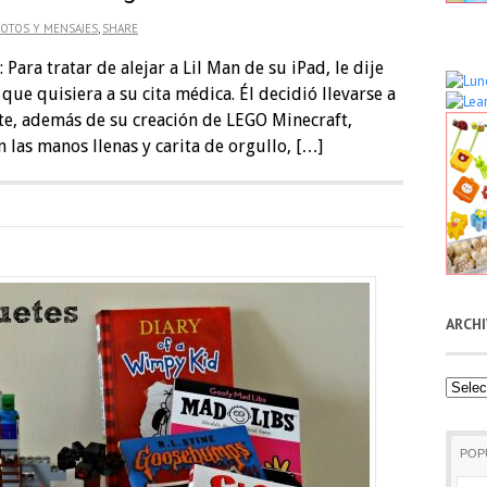
OTOS Y MENSAJES
,
SHARE
Para tratar de alejar a Lil Man de su iPad, le dije
 que quisiera a su cita médica. Él decidió llevarse a
te, además de su creación de LEGO Minecraft,
n las manos llenas y carita de orgullo, […]
ARCH
Archiv
POP