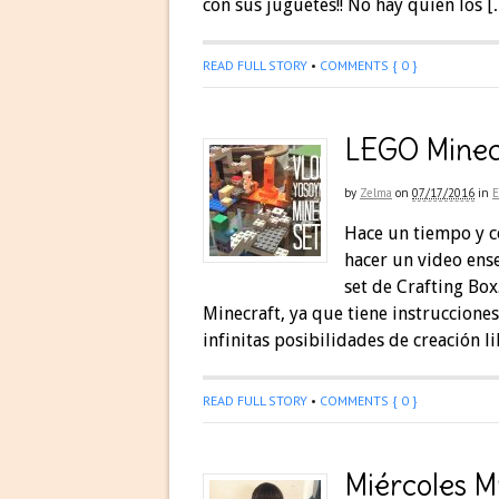
con sus juguetes!! No hay quien los [
READ FULL STORY
•
COMMENTS { 0 }
LEGO Minecr
by
Zelma
on
07/17/2016
in
Hace un tiempo y c
hacer un video ens
set de Crafting Box
Minecraft, ya que tiene instruccione
infinitas posibilidades de creación li
READ FULL STORY
•
COMMENTS { 0 }
Miércoles M