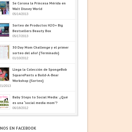
Se Corona la Princesa Mérida en
Walt Disney World
05/14/2013
Sorteo de Productos H2O+ Big
Bestsellers Beauty Box
05/17/2013
30 Day Mom Challenge y el primer
sorteo del año! {Terminado}
01/10/2012
Llega la Colección de SpongeBob
SquarePants a Build-A-Bear
Workshop {Sorteo}
21/2013
Baby Steps to Social Media: ¿Qué
es una “social media mom”?
06/18/2012
ENOS EN FACEBOOK