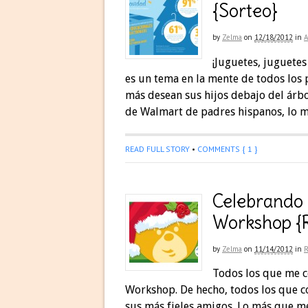
{Sorteo}
by
Zelma
on
12/18/2012
in
¡Juguetes, juguetes
es un tema en la mente de todos los
más desean sus hijos debajo del árb
de Walmart de padres hispanos, lo m
READ FULL STORY
•
COMMENTS { 1 }
Celebrando 
Workshop {R
by
Zelma
on
11/14/2012
in
Todos los que me c
Workshop. De hecho, todos los que c
sus más fieles amigos. Lo más que m