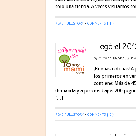
sólo una tienda. A veces visitamos s
READ FULL STORY
•
COMMENTS { 1 }
Llegó el 20
by
Zelma
on
10/24/2012
in
¡Buenas noticias! A
los primeros en ve
contiene: Más de 45
demanda y a precios bajos 200 jugu
[…]
READ FULL STORY
•
COMMENTS { 0 }