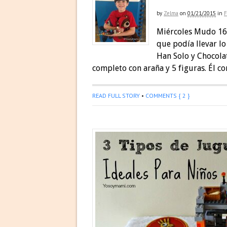
by
Zelma
on
01/21/2015
in
F
Miércoles Mudo 16: 
que podía llevar lo
Han Solo y Chocola
completo con araña y 5 figuras. Él co
READ FULL STORY
•
COMMENTS { 2 }