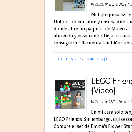
by
Zelma
on
05/03/2018
in
Mi hijo quiso hace
Unbox”, donde abre y enseña diferent
donde abre un paquete de Minecraft M
abriendo y enseñando? Deja tu conte
conseguirlo!! Recuerda también subsc
READ FULL STORY
•
COMMENTS { 0 }
LEGO Friend
{Video}
by
Zelma
on
08/04/2016
in
En mi casa solo te
LEGO Friends. Sin embargo, quise co
Compré el set de Emma’s Flower Stand