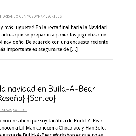
AHORRANDO CON YOSOYMAMI
,
SORTEOS
 y más juguetes! En la recta final hacia la Navidad,
 padres que se preparan a poner los juguetes que
ol navideño. De acuerdo con una encuesta reciente
ás importante es asegurarse de […]
la navidad en Build-A-Bear
eseña} {Sorteo}
RESEÑAS
,
SORTEOS
onocen saben que soy fanática de Build-A-Bear
onocen a Lil Man conocen a Chocolate y Han Solo,
e gusta de Build-A-Bear Workshop es que no es