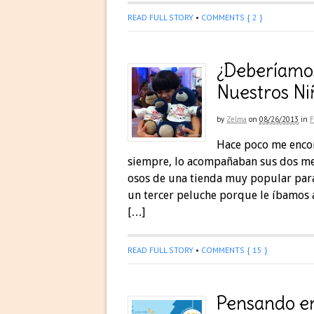
READ FULL STORY
•
COMMENTS { 2 }
¿Deberíamos
Nuestros Ni
by
Zelma
on
08/26/2013
in
F
Hace poco me encon
siempre, lo acompañaban sus dos mej
osos de una tienda muy popular para
un tercer peluche porque le íbamos
[…]
READ FULL STORY
•
COMMENTS { 15 }
Pensando e