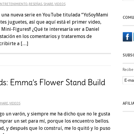
ENTRETENIMIENTO
,
RESEÑAS
,
SHARE
,
VIDEOS
r una nueva serie en YouTube titulada “YoSoyMami
COMU
es juguetes, así que aquí está el primer video,
ini-Figures!! ¿Qué te interesaría ver a Daniel
stación en los comentarios y trataremos de
ribirte a […]
SUBS
Recibe
s: Emma’s Flower Stand Build
AFIL
SHARE
,
VIDEOS
ngo un varón, y siempre me ha dicho que no le gusta
mprar un set para mí, porque los encuentro bellos.
, y después que lo construí, me lo quitó y lo puso