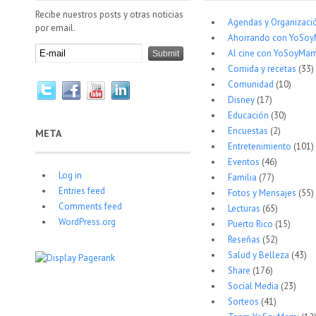
Recibe nuestros posts y otras noticias
Agendas y Organizaci
por email.
Ahorrando con YoSo
Al cine con YoSoyMam
Comida y recetas
(33)
Comunidad
(10)
Disney
(17)
Educación
(30)
Encuestas
(2)
META
Entretenimiento
(101)
Eventos
(46)
Log in
Familia
(77)
Entries feed
Fotos y Mensajes
(55)
Comments feed
Lecturas
(65)
WordPress.org
Puerto Rico
(15)
Reseñas
(52)
Salud y Belleza
(43)
Share
(176)
Social Media
(23)
Sorteos
(41)