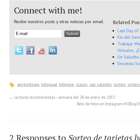
Connect with me!
Recibe nuestros posts y otras noticias por email.
Related Pos
Last Day of
Fin del Sem
Trabajar Mi
Virtuales, ¿
Un Saludito
Encuesta S
aprendizaje
,
bilingual
,
bilingue
,
clases
,
san valentin
,
sorteo
,
sorteo
←
Lecturas recomendadas – semana del 28 de enero de 2013
Reto de fotos en Instagram #30Da
2 Responses to
Sorteo de tarjetas b