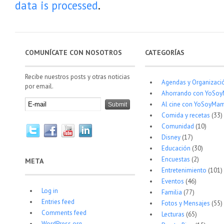
data is processed
.
COMUNÍCATE CON NOSOTROS
CATEGORÍAS
Recibe nuestros posts y otras noticias
Agendas y Organizaci
por email.
Ahorrando con YoSo
Al cine con YoSoyMam
Comida y recetas
(33)
Comunidad
(10)
Disney
(17)
Educación
(30)
Encuestas
(2)
META
Entretenimiento
(101)
Eventos
(46)
Log in
Familia
(77)
Entries feed
Fotos y Mensajes
(55)
Comments feed
Lecturas
(65)
WordPress.org