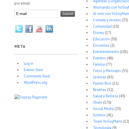
Agendas y Organizaci
por email.
Ahorrando con YoSo
Al cine con YoSoyMam
Comida y recetas
(33)
Comunidad
(10)
Disney
(17)
Educación
(30)
Encuestas
(2)
META
Entretenimiento
(101)
Eventos
(46)
Log in
Familia
(77)
Entries feed
Fotos y Mensajes
(55)
Comments feed
Lecturas
(65)
WordPress.org
Puerto Rico
(15)
Reseñas
(52)
Salud y Belleza
(43)
Share
(176)
Social Media
(23)
Sorteos
(41)
Team YoSoyMami
(12
Tecnología
(9)