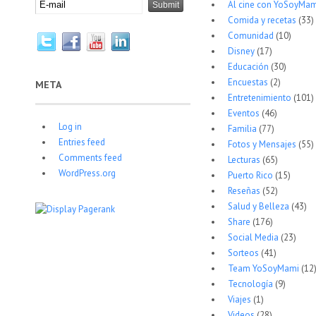
Al cine con YoSoyMam
Comida y recetas
(33)
Comunidad
(10)
Disney
(17)
Educación
(30)
Encuestas
(2)
META
Entretenimiento
(101)
Eventos
(46)
Log in
Familia
(77)
Entries feed
Fotos y Mensajes
(55)
Comments feed
Lecturas
(65)
WordPress.org
Puerto Rico
(15)
Reseñas
(52)
Salud y Belleza
(43)
Share
(176)
Social Media
(23)
Sorteos
(41)
Team YoSoyMami
(12
Tecnología
(9)
Viajes
(1)
Videos
(28)