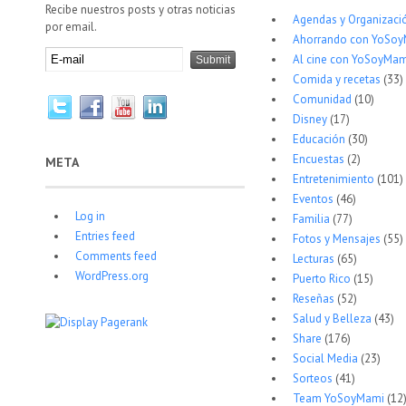
Recibe nuestros posts y otras noticias
Agendas y Organizaci
por email.
Ahorrando con YoSo
Al cine con YoSoyMam
Comida y recetas
(33)
Comunidad
(10)
Disney
(17)
Educación
(30)
Encuestas
(2)
META
Entretenimiento
(101)
Eventos
(46)
Log in
Familia
(77)
Entries feed
Fotos y Mensajes
(55)
Comments feed
Lecturas
(65)
WordPress.org
Puerto Rico
(15)
Reseñas
(52)
Salud y Belleza
(43)
Share
(176)
Social Media
(23)
Sorteos
(41)
Team YoSoyMami
(12