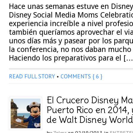
Hace unas semanas estuve en Disney
Disney Social Media Moms Celebrati
experiencia increíble a nivel profesi
también queríamos aprovechar el vi
unos días más y pasear por los parq
la conferencia, no nos daban mucho 
Haciendo los preparativos para el […
READ FULL STORY
•
COMMENTS { 6 }
El Crucero Disney Mag
Puerto Rico en 2014, 
de Walt Disney World
by
Zelma
on
02/19/2013
in
ENTRETE