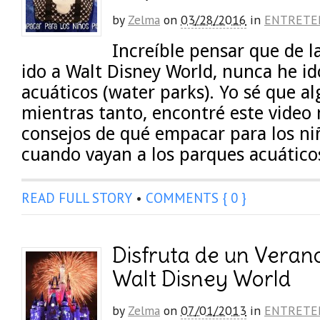
by
Zelma
on
03/28/2016
in
ENTRETE
Increíble pensar que de l
ido a Walt Disney World, nunca he id
acuáticos (water parks). Yo sé que al
mientras tanto, encontré este video 
consejos de qué empacar para los n
cuando vayan a los parques acuático
READ FULL STORY
•
COMMENTS { 0 }
Disfruta de un Vera
Walt Disney World
by
Zelma
on
07/01/2013
in
ENTRETE