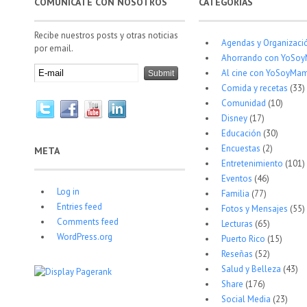
COMUNÍCATE CON NOSOTROS
CATEGORÍAS
Recibe nuestros posts y otras noticias
Agendas y Organizaci
por email.
Ahorrando con YoSo
Al cine con YoSoyMam
Comida y recetas
(33)
Comunidad
(10)
Disney
(17)
Educación
(30)
Encuestas
(2)
META
Entretenimiento
(101)
Eventos
(46)
Log in
Familia
(77)
Entries feed
Fotos y Mensajes
(55)
Comments feed
Lecturas
(65)
WordPress.org
Puerto Rico
(15)
Reseñas
(52)
Salud y Belleza
(43)
Share
(176)
Social Media
(23)