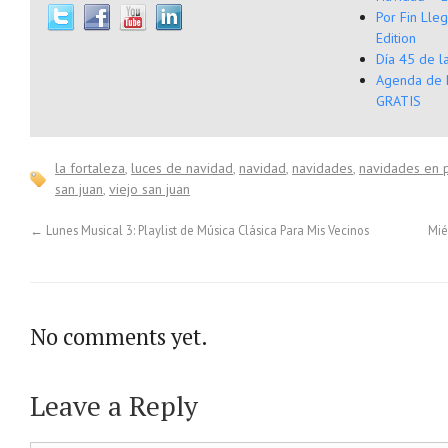
Por Fin Lle
Edition
Día 45 de l
Agenda de 
GRATIS
la fortaleza
,
luces de navidad
,
navidad
,
navidades
,
navidades en p
san juan
,
viejo san juan
←
Lunes Musical 3: Playlist de Música Clásica Para Mis Vecinos
Mié
No comments yet.
Leave a Reply