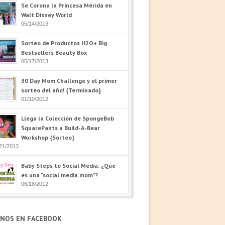
Se Corona la Princesa Mérida en
Walt Disney World
05/14/2013
Sorteo de Productos H2O+ Big
Bestsellers Beauty Box
05/17/2013
30 Day Mom Challenge y el primer
sorteo del año! {Terminado}
01/10/2012
Llega la Colección de SpongeBob
SquarePants a Build-A-Bear
Workshop {Sorteo}
21/2013
Baby Steps to Social Media: ¿Qué
es una “social media mom”?
06/18/2012
ENOS EN FACEBOOK