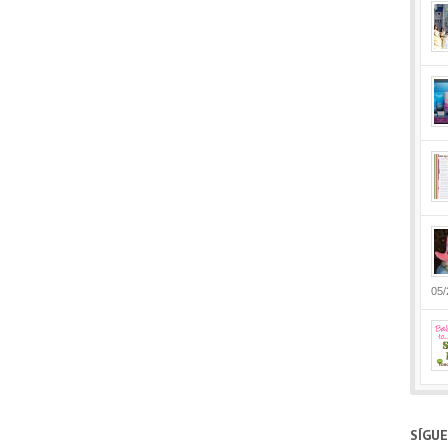
05/
SÍGU