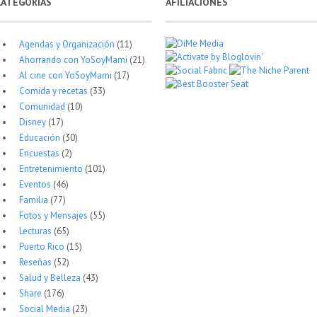
CATEGORÍAS
AFILIACIONES
Agendas y Organización
(11)
Ahorrando con YoSoyMami
(21)
Al cine con YoSoyMami
(17)
Comida y recetas
(33)
Comunidad
(10)
Disney
(17)
Educación
(30)
Encuestas
(2)
Entretenimiento
(101)
Eventos
(46)
Familia
(77)
Fotos y Mensajes
(55)
Lecturas
(65)
Puerto Rico
(15)
Reseñas
(52)
Salud y Belleza
(43)
Share
(176)
Social Media
(23)