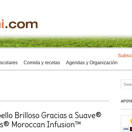
Subscr
scolares
Comida y recetas
Agendas y Organización
APOY
ello Brilloso Gracias a Suave®
ls® Moroccan Infusion™