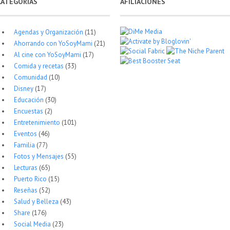
CATEGORÍAS
AFILIACIONES
Agendas y Organización
(11)
Ahorrando con YoSoyMami
(21)
Al cine con YoSoyMami
(17)
Comida y recetas
(33)
Comunidad
(10)
Disney
(17)
Educación
(30)
Encuestas
(2)
Entretenimiento
(101)
Eventos
(46)
Familia
(77)
Fotos y Mensajes
(55)
Lecturas
(65)
Puerto Rico
(15)
Reseñas
(52)
Salud y Belleza
(43)
Share
(176)
Social Media
(23)