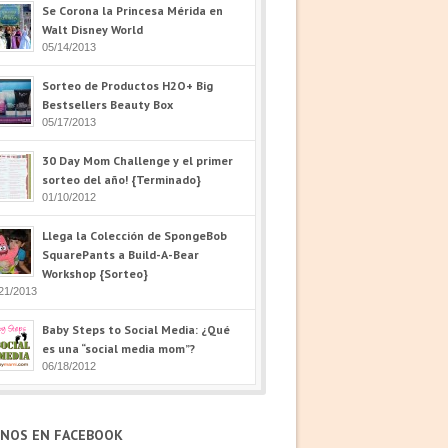
Se Corona la Princesa Mérida en
Walt Disney World
05/14/2013
Sorteo de Productos H2O+ Big
Bestsellers Beauty Box
05/17/2013
30 Day Mom Challenge y el primer
sorteo del año! {Terminado}
01/10/2012
Llega la Colección de SpongeBob
SquarePants a Build-A-Bear
Workshop {Sorteo}
21/2013
Baby Steps to Social Media: ¿Qué
es una “social media mom”?
06/18/2012
ENOS EN FACEBOOK