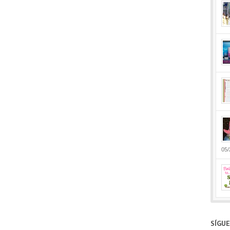
05/
SÍGU