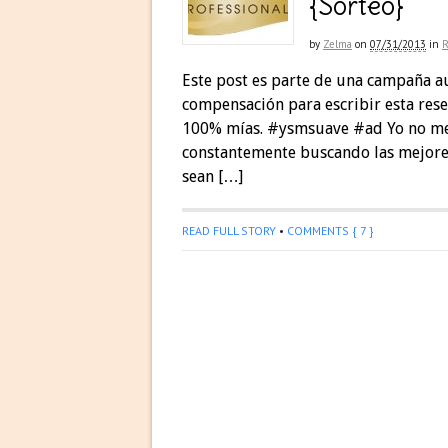
{Sorteo}
by
Zelma
on
07/31/2013
in
Este post es parte de una campaña a
compensación para escribir esta rese
100% mías. #ysmsuave #ad Yo no me 
constantemente buscando las mejores
sean […]
READ FULL STORY
•
COMMENTS { 7 }