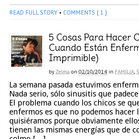
READ FULL STORY
•
COMMENTS { 1 }
5 Cosas Para Hacer C
Cuando Están Enferm
Imprimible)
by
Zelma
on
02/10/2014
in
FAMILIA
,
La semana pasada estuvimos enfermo
Nada serio, sólo sinusitis que padec
El problema cuando los chicos se qu
enfermos es que no podemos hacer l
quisiéramos porque obviamente ellos
tienen las mismas energías que de c
colmo […]