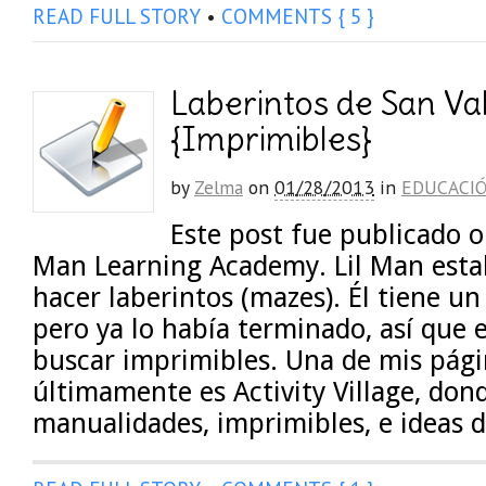
READ FULL STORY
•
COMMENTS { 5 }
Laberintos de San Va
{Imprimibles}
by
Zelma
on
01/28/2013
in
EDUCACI
Este post fue publicado o
Man Learning Academy. Lil Man esta
hacer laberintos (mazes). Él tiene un 
pero ya lo había terminado, así que e
buscar imprimibles. Una de mis pági
últimamente es Activity Village, do
manualidades, imprimibles, e ideas 