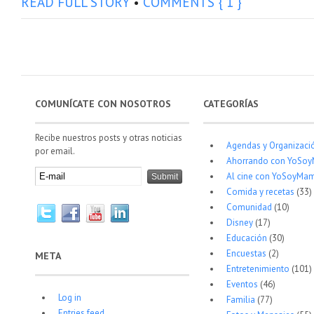
READ FULL STORY
•
COMMENTS { 1 }
COMUNÍCATE CON NOSOTROS
CATEGORÍAS
Recibe nuestros posts y otras noticias
Agendas y Organizaci
por email.
Ahorrando con YoSo
Al cine con YoSoyMam
Comida y recetas
(33)
Comunidad
(10)
Disney
(17)
Educación
(30)
Encuestas
(2)
META
Entretenimiento
(101)
Eventos
(46)
Log in
Familia
(77)
Entries feed