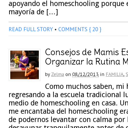
apoyando el homeschooling porque e
mayoría de […]
READ FULL STORY
•
COMMENTS { 20 }
Consejos de Mamis E
Organizar la Rutina
by
Zelma
on
08/12/2013
in
FAMILIA
,
Como muchos saben, mi h
regresando a la escuela tradicional 
medio de homeschooling en casa. Un
me encantaba del homeschooling era
de podernos levantar con calma por
desayunar tranquilamente antes de 