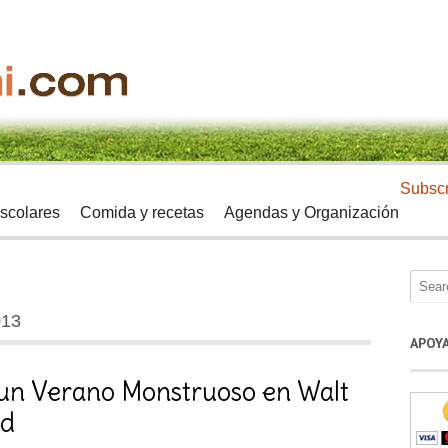
Subscr
scolares
Comida y recetas
Agendas y Organización
013
APOY
 un Verano Monstruoso en Walt
ld