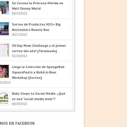
Se Corona la Princesa Mérida en
Walt Disney World
05/14/2013
Sorteo de Productos H2O+ Big
Bestsellers Beauty Box
05/17/2013
30 Day Mom Challenge y el primer
sorteo del año! {Terminado}
01/10/2012
Llega la Colección de SpongeBob
SquarePants a Build-A-Bear
Workshop {Sorteo}
21/2013
Baby Steps to Social Media: ¿Qué
es una “social media mom”?
06/18/2012
ENOS EN FACEBOOK