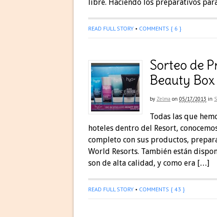
libre. Haciendo los preparativos para
READ FULL STORY
•
COMMENTS { 6 }
Sorteo de P
Beauty Box
by
Zelma
on
05/17/2013
in
S
Todas las que hemo
hoteles dentro del Resort, conocemo
completo con sus productos, prepar
World Resorts. También están disponi
son de alta calidad, y como era […]
READ FULL STORY
•
COMMENTS { 43 }