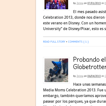
by
Zelma
on
07/01/2013
in
El mes pasado asis
Celebration 2013, donde nos dieron 
este verano en Disney. Con un homena
University” de Disney/Pixar, esto es 
READ FULL STORY
•
COMMENTS { 1 }
Probando el
Globetrotte
by
Zelma
on
06/04/2013
in
Hace unas semanas 
Media Moms Celebration 2013. Fue una
embargo, también queríamos aprovec
pasear por los parques, ya que dura