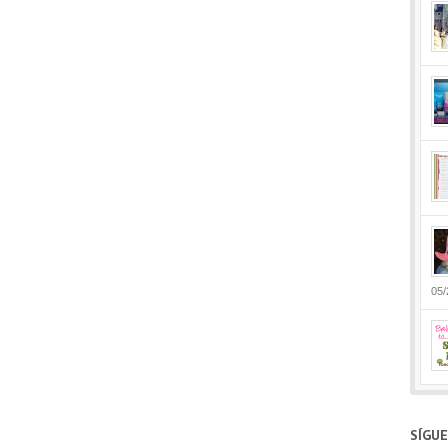
05/
SÍGU