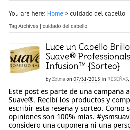
You are here:
Home
>
cuidado del cabello
Tag Archives | cuidado del cabello
Luce un Cabello Brill
Suave® Professional
Infusion™ {Sorteo}
by
Zelma
on
07/31/2013
in
RESEÑAS
Este post es parte de una campaña a
Suave®. Recibí los productos y com
escribir esta reseña y sorteo. Como s
opiniones son 100% mías. #ysmsuav
considero una cuponera ni una pers