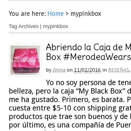
You are here:
Home
>
mypinkbox
Tag Archives | mypinkbox
Abriendo la Caja de 
Box #MerodeaWears
by
Zelma
on
11/02/2016
in
RESEÑAS
Yo no soy persona de ten
belleza, pero la caja “My Black Box”
me ha gustado. Primero, es barata. P
cuesta entre $5-10 con shipping grat
productos que trae son buenos y de
por último, es una compañía de Puer