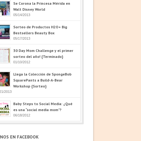
Se Corona la Princesa Mérida en
Walt Disney World
05/14/2013
Sorteo de Productos H2O+ Big
Bestsellers Beauty Box
05/17/2013
30 Day Mom Challenge y el primer
sorteo del año! {Terminado}
01/10/2012
Llega la Colección de SpongeBob
SquarePants a Build-A-Bear
Workshop {Sorteo}
21/2013
Baby Steps to Social Media: ¿Qué
es una “social media mom”?
06/18/2012
ENOS EN FACEBOOK