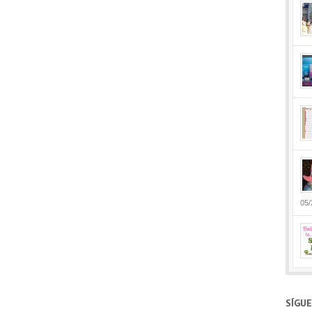
05/
SÍGU