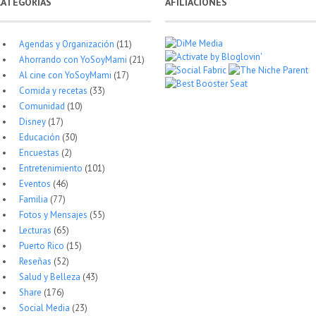
CATEGORÍAS
AFILIACIONES
Agendas y Organización
(11)
Ahorrando con YoSoyMami
(21)
Al cine con YoSoyMami
(17)
Comida y recetas
(33)
Comunidad
(10)
Disney
(17)
Educación
(30)
Encuestas
(2)
Entretenimiento
(101)
Eventos
(46)
Familia
(77)
Fotos y Mensajes
(55)
Lecturas
(65)
Puerto Rico
(15)
Reseñas
(52)
Salud y Belleza
(43)
Share
(176)
Social Media
(23)